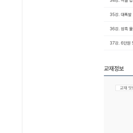
34강. 허블 
35강. 대폭발
36강. 암흑 
37강. 6단원 
교재정보
교재 