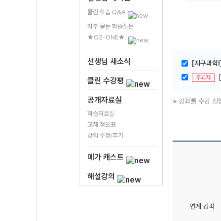
클린 학습 Q&A
자주 묻는 학습질문
★OZ-ONE★
선생님 새소식
[지구과학I
주교재
클린 수강평
공개자료실
※ 강좌를 수강 신
학습자료실
교재 정오표
강의 수정/추가
메가 캐스트
해설강의
연계 강좌