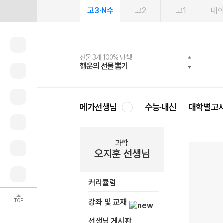
고3·N수
고2
고1
대
선물 3개 100% 당첨!
선물 100% 증정!
여름방학 스터디 캐시백
2027 러셀 단과
스마트러닝앱
메가패스
메가패스 수강생 무료혜택!
사회공헌 캠페인
행운의 선물 뽑기
메가스터디 X 올리브
메가런 썸머스쿨
강사 공개선발
설문 EVENT
3일 무료 체험권
메가클럽 멤버십
희망이룸 메가나눔
영
메가선생님
수능·내신
대학별고
과학
오지훈 선생님
커리큘럼
TOP
강좌 및 교재
선생님 게시판