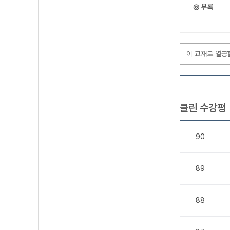
◎ 부록
이 교재로 열공
클린 수강평
90
89
88