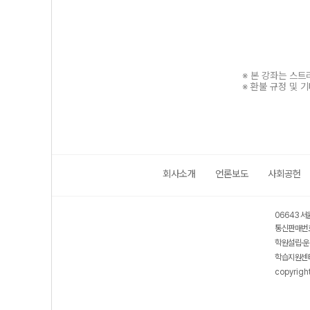
※ 본 강좌는 스
※ 환불 규정 및 
회사소개
언론보도
사회공헌
보호 관리체계 ISMS 인증획득
인터넷 저작권 지킴이 - 클린사이트
06643 서
통신판매번호
학원설립·운
학습지원센터
copyrigh