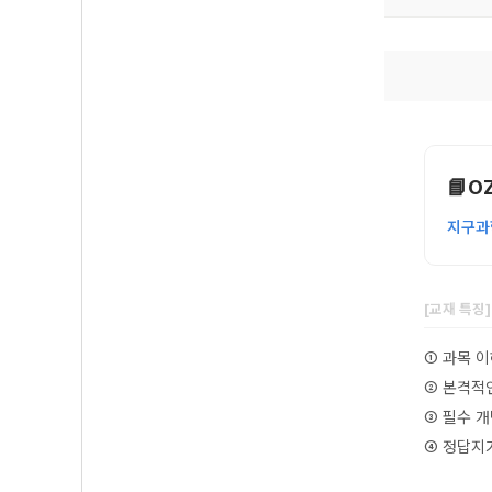
📘O
지구과
[교재 특징
① 과목 
② 본격적
③ 필수 개
④ 정답지