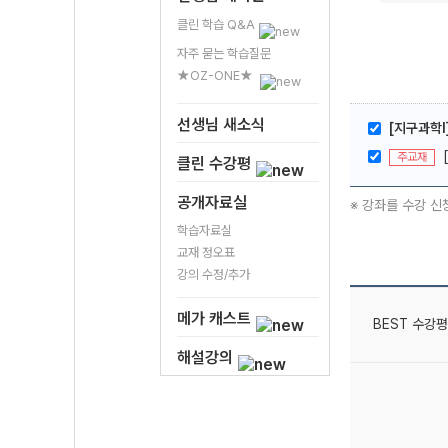
클린 학습 Q&A
자주 묻는 학습질문
★OZ-ONE★
선생님 새소식
[지구과학I
주교재
클린 수강평
공개자료실
※ 강좌를 수강 신
학습자료실
교재 정오표
강의 수정/추가
메가 캐스트
BEST 수강평
해설강의