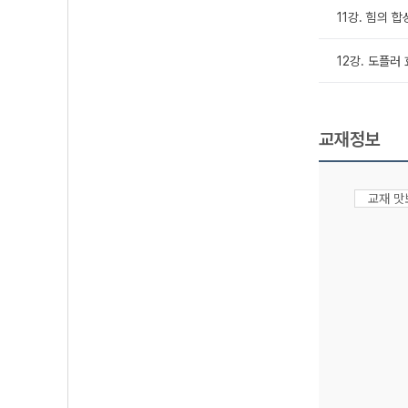
11강. 힘의 
12강. 도플러
교재정보
교재 