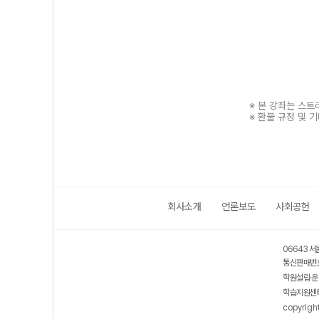
※ 본 강좌는 스
※ 환불 규정 및 
회사소개
언론보도
사회공헌
보호 관리체계 ISMS 인증획득
인터넷 저작권 지킴이 - 클린사이트
06643 서
통신판매번호
학원설립·운
학습지원센터
copyrigh