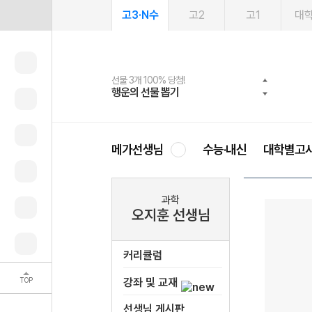
고3·N수
고2
고1
대
선물 3개 100% 당첨!
선물 100% 증정!
여름방학 스터디 캐시백
2027 러셀 단과
스마트러닝앱
메가패스
메가패스 수강생 무료혜택!
사회공헌 캠페인
행운의 선물 뽑기
메가스터디 X 올리브
메가런 썸머스쿨
강사 공개선발
설문 EVENT
3일 무료 체험권
메가클럽 멤버십
희망이룸 메가나눔
영
메가선생님
수능·내신
대학별고
과학
오지훈 선생님
커리큘럼
TOP
강좌 및 교재
선생님 게시판