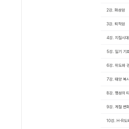
2강. 화성암
3강. 퇴적암
4강. 지질시
5강. 일기 기
6강. 위도와 
7강. 태양 복
8강. 행성의 
9강. 계절 변
10강. H-R