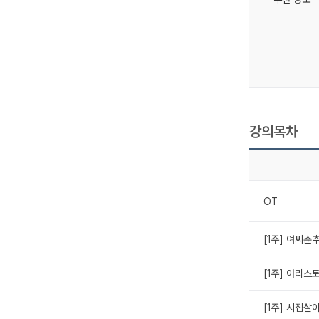
강의목차
OT
[1주] 여씨춘
[1주] 아리
[1주] 시집살