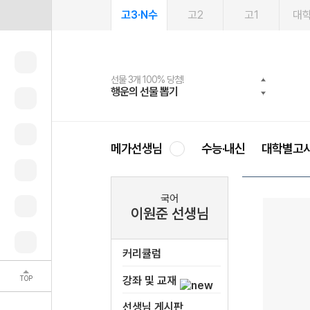
고3·N수
고2
고1
대
선물 3개 100% 당첨!
선물 100% 증정!
여름방학 스터디 캐시백
2027 러셀 단과
스마트러닝앱
메가패스
메가패스 수강생 무료혜택!
사회공헌 캠페인
행운의 선물 뽑기
메가스터디 X 올리브
메가런 썸머스쿨
강사 공개선발
설문 EVENT
3일 무료 체험권
메가클럽 멤버십
희망이룸 메가나눔
영
메가선생님
수능·내신
대학별고
국어
이원준 선생님
커리큘럼
TOP
강좌 및 교재
선생님 게시판