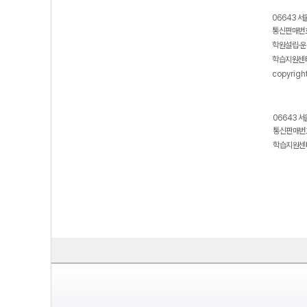
보호 관리체계 ISMS 인증획득
인터넷 저작권 지킴이 - 클린사이트
06643 서
통신판매번호
학원설립·운
학습지원센터
copyrigh
06643 서
통신판매번호
학습지원센터