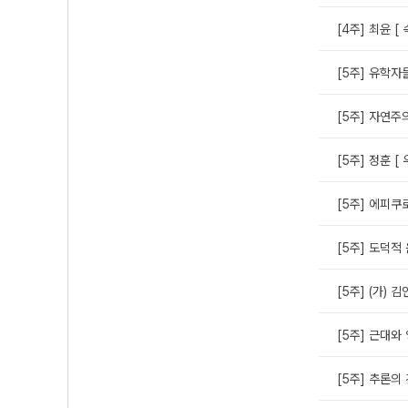
[4주] 최윤 [
[5주] 유학자
[5주] 자연주
[5주] 정훈 [ 
[5주] 에피쿠
[5주] 도덕적
[5주] (가) 
[5주] 근대와
[5주] 추론의