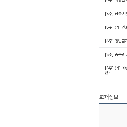
[8주] 남북종
[8주] (가) 
[8주] 경업금
[8주] 종속과
[8주] (가) 이
완강
교재정보