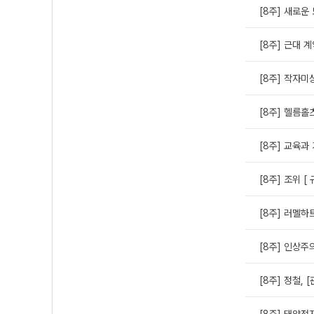
[8주] 새로운
[8주] 근대 
[8주] 작자미상
[8주] 헬름홀
[8주] 교육과
[8주] 조위 [ 
[8주] 러멜하
[8주] 인상주
[8주] 정철, 
[8주] 태양전