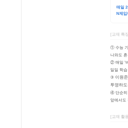
매일 
N제입
[교재 특
① 수능 
나와도 흔
② 매일 
일일 학습
③
이원준
투영하도
④ 단순히
앞에서도 
[교재 활