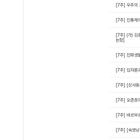
[7주] 우주의
[7주] 진통제
[7주] (가) 김
논함]
[7주] 진화생
[7주] 입자론
[7주] [상사동
[7주] 오존층
[7주] 바르부
[7주] [숙영