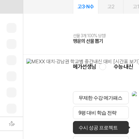
고3·N수
고2
고
선물 3개 100% 당첨!
선물 100% 증정!
여름방학 스터디 캐시백
2027 러셀 단과
스마트러닝앱
메가패스
메가패스 수강생 무료혜택!
사회공헌 캠페인
행운의 선물 뽑기
메가스터디 X 올리브
메가런 썸머스쿨
강사 공개선발
설문 EVENT
3일 무료 체험권
메가클럽 멤버십
희망이룸 메가나눔
영
메가선생님
수능·내신
무제한 수강 메가패스
9평 대비 학습 전략
TOP
수시 성공 프로젝트