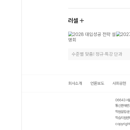
러셀
수준별 맞춤! 정규·특강 단과
회사소개
언론보도
사회공헌
06643 서
통신판매번호
학원설립·운
학습지원센터
copyrigh