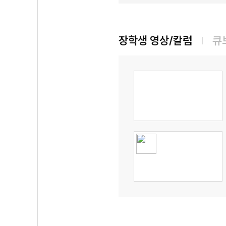
장학생 영상/칼럼
큐