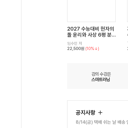
2027 수능대비 현자의
돌 윤리와 사상 6평 분
석서&EBS 수능완성 연
임수민
저
계 N제
22,500원
(10%↓)
강의 수강은
스마트러닝
공지사항
8/14(금) 택배 쉬는 날 배송