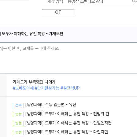
제작 방식
동영상 스튜디오 강의
부
OT
] 모두가 이해하는 유전 특강 - 가계도편
메가스터디
청(구매)한 후, 교재를 구매해 주세요.
가계도가 부족했던 나에게
#노베도이해 #단기완성가능 #실전력UP
[생명과학l] 수능 입문편 - 유전
선수
[생명과학I] 모두가 이해하는 유전 특강 - 전범위 편
병행
[생명과학l] 모두가 이해하는 유전 특강 - 단일인자편
병행
[생명과학l] 모두가 이해하는 유전 특강 - 다인자편
병행