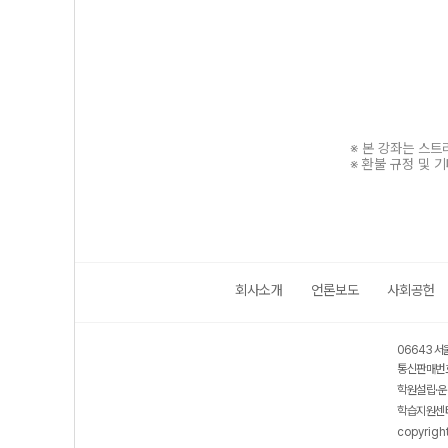
※ 본 강좌는 스
※ 환불 규정 및 
회사소개
언론보도
사회공헌
보호 관리체계 ISMS 인증획득
인터넷 저작권 지킴이 - 클린사이트
06643 서
통신판매번호
학원설립·운
학습지원센터
copyrigh