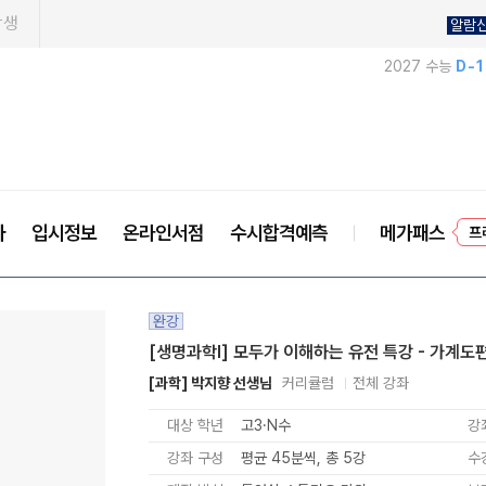
학생
알람
2027 수능
D-
프
사
입시정보
온라인서점
수시합격예측
메가패스
완강
[생명과학l] 모두가 이해하는 유전 특강 - 가계도
[과학] 박지향 선생님
커리큘럼
전체 강좌
대상 학년
고3·N수
강
강좌 구성
평균 45분씩, 총 5강
수