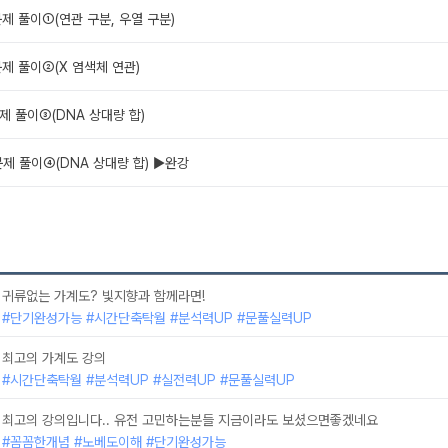
문제 풀이①(연관 구분, 우열 구분)
문제 풀이②(X 염색체 연관)
제 풀이③(DNA 상대량 합)
문제 풀이④(DNA 상대량 합) ▶완강
귀류없는 가계도? 빛지향과 함께라면!
#단기완성가능 #시간단축탁월 #분석력UP #문풀실력UP
최고의 가계도 강의
#시간단축탁월 #분석력UP #실전력UP #문풀실력UP
최고의 강의입니다.. 유전 고민하는분들 지금이라도 보셨으면좋겠네요
#꼼꼼한개념 #노베도이해 #단기완성가능