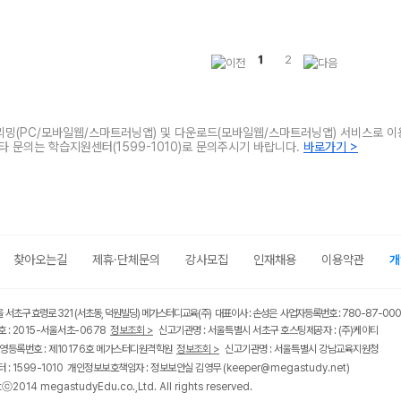
1
2
트리밍(PC/모바일웹/스마트러닝앱) 및 다운로드(모바일웹/스마트러닝앱) 서비스로 이
기타 문의는 학습지원센터(1599-1010)로 문의주시기 바랍니다.
바로가기 >
찾아오는길
제휴·단체문의
강사모집
인재채용
이용약관
개
울 서초구 효령로 321 (서초동, 덕원빌딩) 메가스터디교육(주) 대표이사 : 손성은 사업자등록번호 : 780-87-00
 : 2015-서울서초-0678
정보조회 >
신고기관명 : 서울특별시 서초구 호스팅제공자 : (주)케이티
영등록번호 : 제10176호 메가스터디원격학원
정보조회 >
신고기관명 : 서울특별시 강남교육지원청
 : 1599-1010 개인정보보호책임자 : 정보보안실 김영무
(keeper@megastudy.net)
tⓒ2014 megastudyEdu.co.,Ltd. All rights reserved.