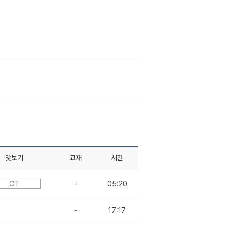
맛보기
교재
시간
OT
-
05:20
-
17:17