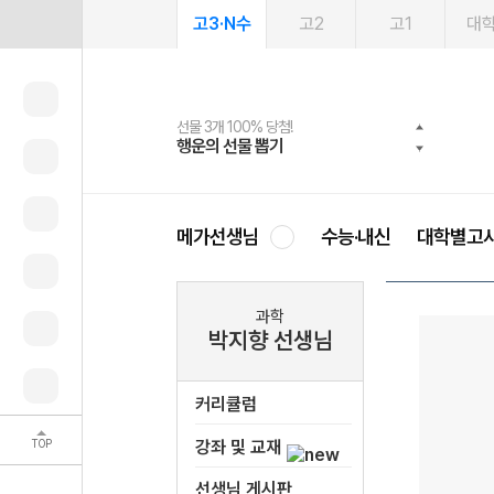
고3·N수
고2
고1
대
선물 3개 100% 당첨!
선물 100% 증정!
여름방학 스터디 캐시백
2027 러셀 단과
스마트러닝앱
메가패스
메가패스 수강생 무료혜택!
사회공헌 캠페인
행운의 선물 뽑기
메가스터디 X 올리브
메가런 썸머스쿨
강사 공개선발
설문 EVENT
3일 무료 체험권
메가클럽 멤버십
희망이룸 메가나눔
영
메가선생님
수능·내신
대학별고
과학
박지향 선생님
커리큘럼
TOP
강좌 및 교재
선생님 게시판