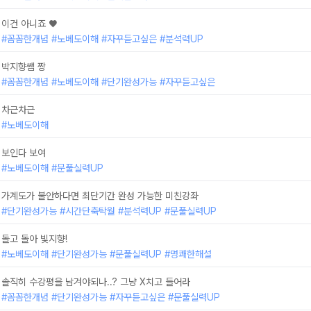
이건 아니죠 ♥
#꼼꼼한개념 #노베도이해 #자꾸듣고싶은 #분석력UP
박지향쌤 짱
#꼼꼼한개념 #노베도이해 #단기완성가능 #자꾸듣고싶은
차근차근
#노베도이해
보인다 보여
#노베도이해 #문풀실력UP
가계도가 불안하다면 최단기간 완성 가능한 미친강좌
#단기완성가능 #시간단축탁월 #분석력UP #문풀실력UP
돌고 돌아 빛지향!
#노베도이해 #단기완성가능 #문풀실력UP #명쾌한해설
솔직히 수강평을 남겨야되나..? 그냥 X치고 들어라
#꼼꼼한개념 #단기완성가능 #자꾸듣고싶은 #문풀실력UP