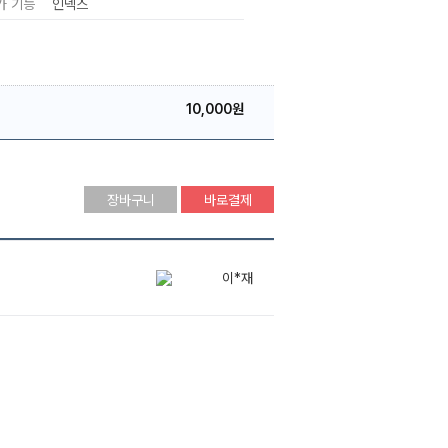
가 기능
인덱스
10,000원
장바구니
바로결제
이*재