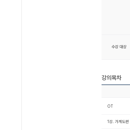
수강 대상
강의목차
OT
1강. 가계도편 