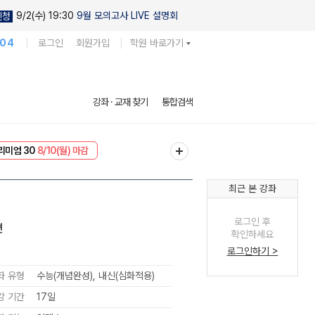
9/2(수) 19:30
9월 모의고사 LIVE 설명회
신청
104
로그인
회원가입
학원 바로가기
강좌 · 교재 찾기
통합검색
리미엄 30
8/10(월) 마감
EVENT
8/10(월) 마감
최근 본 강좌
로그인 후
편
확인하세요
로그인하기 >
좌 유형
수능(개념완성), 내신(심화적용)
강 기간
17일