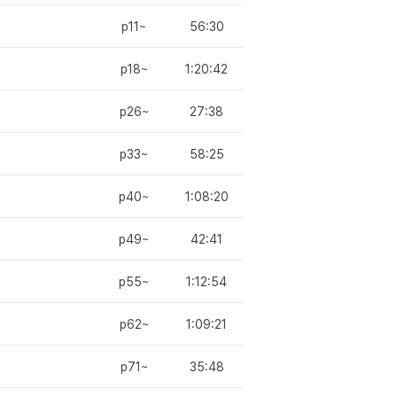
p11~
56:30
p18~
1:20:42
p26~
27:38
p33~
58:25
p40~
1:08:20
p49~
42:41
p55~
1:12:54
p62~
1:09:21
p71~
35:48