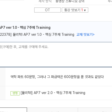
제작 방식
동영상 스튜디오 강의
부
OT
통강 맛보기
1
▼
P7 ver 1.0 - 핵심 7주제 Training
[22378] 물리학l AP7 ver 1.0 - 핵심 7주제 Training
교재 맛보기
>
메가스터디
청(구매)한 후, 교재를 구매해 주세요.
AP7 따끈따끈하게 풀어본 후기
역학 파트 60문항, 그러나 그 파급력은 600문항을 푼 것과도 같았다
[물리학l] AP7 ver 2.0 - 핵심 7주제 Training
병행