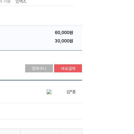
가 기능
인덱스
60,000원
30,000원
장바구니
바로결제
서*찬
김*중