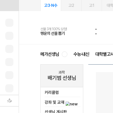
고3·N수
고2
고1
대
선물 3개 100% 당첨!
선물 100% 증정!
여름방학 스터디 캐시백
2027 러셀 단과
스마트러닝앱
메가패스
메가패스 수강생 무료혜택!
사회공헌 캠페인
행운의 선물 뽑기
메가스터디 X 올리브
메가런 썸머스쿨
강사 공개선발
설문 EVENT
3일 무료 체험권
메가클럽 멤버십
희망이룸 메가나눔
영
메가선생님
수능·내신
대학별고
과학
배기범 선생님
커리큘럼
TOP
강좌 및 교재
선생님 게시판