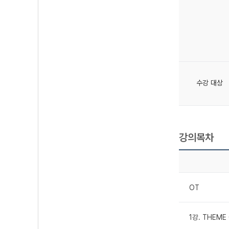
수강 대상
강의목차
OT
1강. THEME 