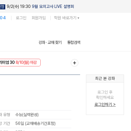
9/2(수) 19:30
9월 모의고사 LIVE 설명회
신청
104
로그인
회원가입
학원 바로가기
강좌 · 교재 찾기
통합검색
리미엄 30
8/10(월) 마감
EVENT
8/10(월) 마감
최근 본 강좌
로그인 후
확인하세요
로그인하기 >
좌 유형
수능(실력완성)
강 기간
56일 (교재배송기간포함)