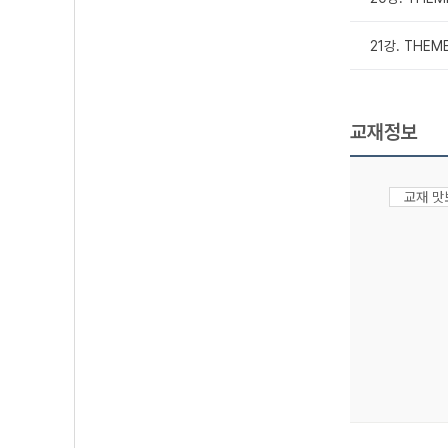
21강. THEME
교재정보
교재 