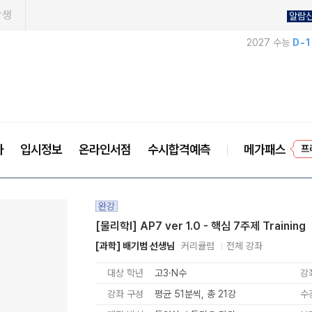
학생
알람
2027 수능
D-
프
사
입시정보
온라인서점
수시합격예측
메가패스
완강
[물리학l] AP7 ver 1.0 - 핵심 7주제 Training
[과학] 배기범 선생님
커리큘럼
전체 강좌
대상 학년
고3·N수
강
강좌 구성
평균 51분씩, 총 21강
수