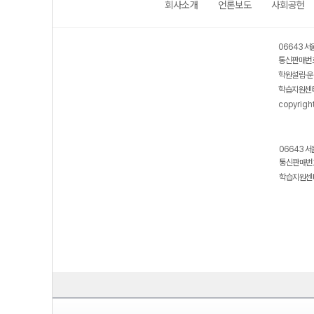
회사소개
언론보도
사회공헌
보호 관리체계 ISMS 인증획득
인터넷 저작권 지킴이 - 클린사이트
06643 서
통신판매번호
학원설립·운
학습지원센터
copyrigh
06643 서
통신판매번호
학습지원센터