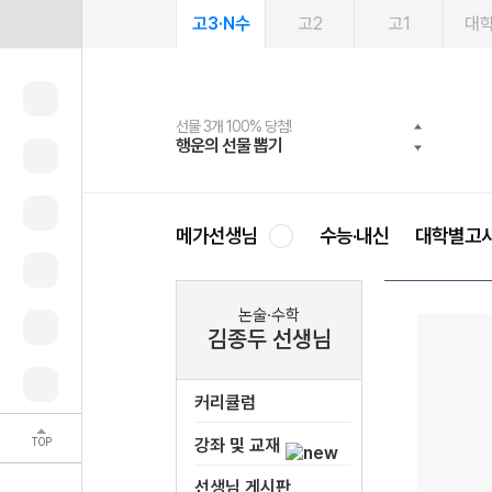
고3·N수
고2
고1
대
선물 3개 100% 당첨!
선물 100% 증정!
여름방학 스터디 캐시백
2027 러셀 단과
스마트러닝앱
메가패스
메가패스 수강생 무료혜택!
사회공헌 캠페인
행운의 선물 뽑기
메가스터디 X 올리브
메가런 썸머스쿨
강사 공개선발
설문 EVENT
3일 무료 체험권
메가클럽 멤버십
희망이룸 메가나눔
영
메가선생님
수능·내신
대학별고
논술·수학
김종두 선생님
커리큘럼
TOP
강좌 및 교재
선생님 게시판