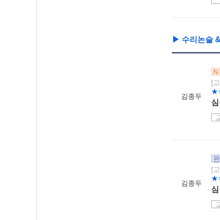
▶ 수리논술 
N
[
★
김종두
심
완
[
★
김종두
심