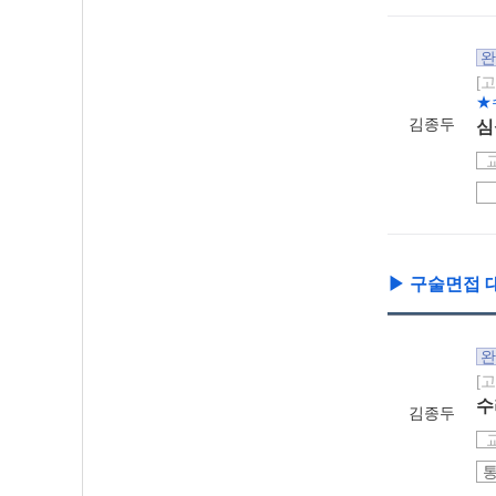
완
[
★
김종두
심
▶ 구술면접 
완
[
수
김종두