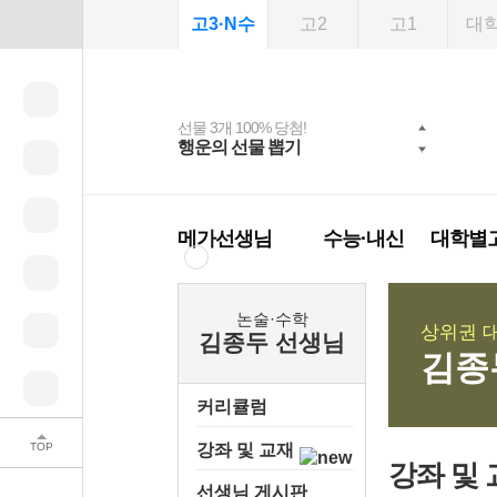
고3·N수
고2
고1
대
선물 3개 100% 당첨!
선물 100% 증정!
여름방학 스터디 캐시
2027 러셀 단과
스마트러닝앱
메가패스
메가패스 수강생 무료
사회공헌 캠페인
행운의 선물 뽑기
메가스터디 X 올리
강사 공개선발
설문 EVENT
3일 무료 체험권
희망이룸 메가나눔
백
혜택!
브영
메가런 썸머스쿨
메가클럽 멤버십
메가선생님
수능·내신
대학별
논술·수학
상위권 대
김종두 선생님
김종
커리큘럼
TOP
강좌 및 교재
강좌 및 
선생님 게시판