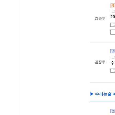
N
[
2
김종두
완
[
김종두
수
▶ 수리논술 
완