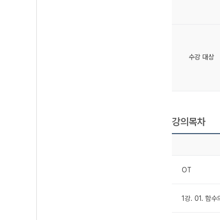
수강 대상
강의목차
OT
1강. 01. 함수