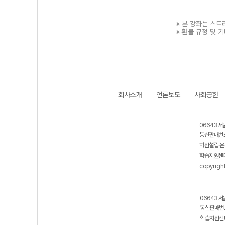
※ 본 강좌는 스
※ 환불 규정 및 
회사소개
언론보도
사회공헌
보호 관리체계 ISMS 인증획득
인터넷 저작권 지킴이 - 클린사이트
06643 서
통신판매번호
학원설립·운
학습지원센터
copyrigh
06643 서
통신판매번호
학습지원센터