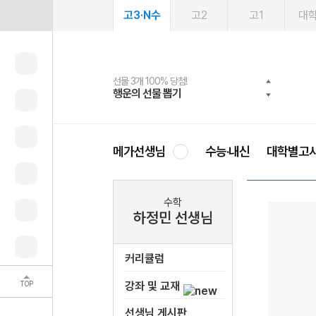
고3·N수
고2
고1
대
선물 3개 100% 당첨!
선물 100% 증정!
여름방학 스터디 캐시백
2027 러셀 단과
스마트러닝앱
메가패스
메가패스 수강생 무료혜택!
사회공헌 캠페인
행운의 선물 뽑기
메가스터디 X 올리브
메가런 썸머스쿨
강사 공개선발
설문 EVENT
3일 무료 체험권
메가클럽 멤버십
희망이룸 메가나눔
영
메가선생님
수능·내신
대학별고
수학
하정민 선생님
커리큘럼
TOP
강좌 및 교재
선생님 게시판