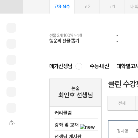
고3·N수
고2
고1
대
선물 3개 100% 당첨!
선물 100% 증정!
여름방학 스터디 캐시백
2027 러셀 단과
스마트러닝앱
메가패스
메가패스 수강생 무료혜택!
사회공헌 캠페인
행운의 선물 뽑기
메가스터디 X 올리브
메가런 썸머스쿨
강사 공개선발
설문 EVENT
3일 무료 체험권
메가클럽 멤버십
희망이룸 메가나눔
영
메가선생님
수능·내신
대학별고
클린 수강
논술
최인호 선생님
전체
커리큘럼
TOP
강좌 및 교재
선생님 게시판