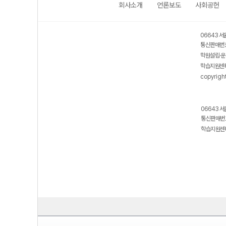
회사소개
언론보도
사회공헌
06643 서
통신판매번호
학원설립·운
학습지원센터
copyrigh
06643 서
통신판매번호
학습지원센터