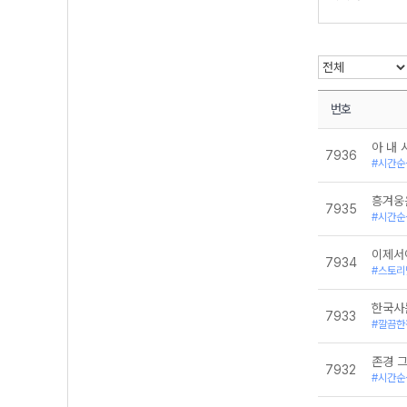
통합사회
통합사회1-리
통합사회1-미래
통합사회2-리
통합사회2-미
한국사
번호
아 내 시
7936
#시간순
흥겨웅
7935
#시간순
이제서
7934
#스토리
한국사
7933
#깔끔한
존경 
7932
#시간순