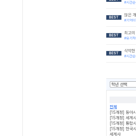
#시간순
많은 
BEST
#기억이
최고의
BEST
#유기적
삭막한
BEST
#시간순
전체
[15개정] 동아
[15개정] 세계
[15개정] 통합
[15개정] 한국
세계사