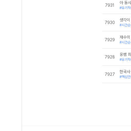
아 동
7931
#유기적
생각이
7930
#시간순
재수의
7929
#시간순
웅쌤 
7928
#유기적
한국사
7927
#핵심만