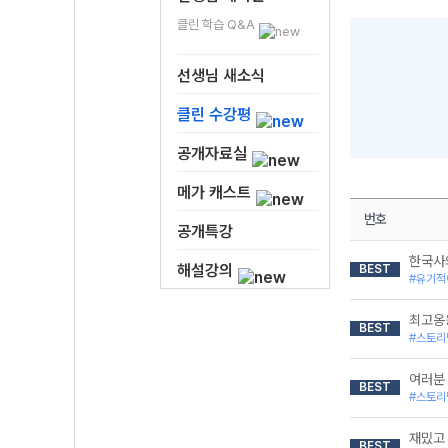
클린 학습 Q&A
선생님 새소식
클린 수강평
공개자료실
메가 캐스트
번호
공개특강
한국사의
해설강의
BEST
#유기적
최고옹
BEST
#스토리
여러분
BEST
#스토리
재밌고
BEST