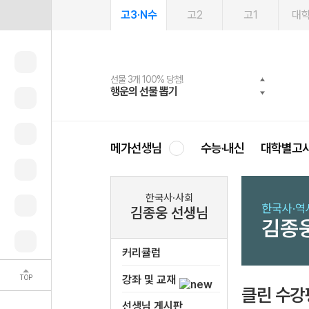
고3·N수
고2
고1
대
선물 3개 100% 당첨!
선물 100% 증정!
2027 러셀 단과
스마트러닝앱
메가패스
메가패스 수강생 무료혜택!
사회공헌 캠페인
행운의 선물 뽑기
메가스터디 X 올리브
강사 공개선발
설문 EVENT
3일 무료 체험권
메가클럽 멤버십
희망이룸 메가나눔
영
메가선생님
수능·내신
대학별고
한국사·사회
한국사·역
김종웅 선생님
김종
커리큘럼
TOP
강좌 및 교재
클린 수강
선생님 게시판