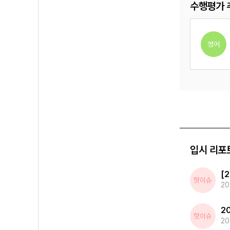
수행평가 
영어
영어
수학
영어
입시 리포
핫이슈
20
핫이슈
20