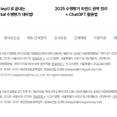
step으로 끝내는
2025 수행평가 트렌드 완벽 정리
ntial 수행평가 대비법!
+ ChatGPT 활용법
찾아오는길
제휴·단체문의
강사모집
인재채용
이용약관
개
울 서초구 효령로 321 (서초동, 덕원빌딩) 메가스터디교육(주) 대표이사 : 손성은 사업자등록번호 : 780-87-00
 : 2015-서울서초-0678
정보조회 >
신고기관명 : 서울특별시 서초구 호스팅제공자 : (주)케이티
영등록번호 : 제10176호 메가스터디원격학원
정보조회 >
신고기관명 : 서울특별시 강남교육지원청
 : 1599-1010 개인정보보호책임자 : 정보보안실 김영무
(keeper@megastudy.net)
tⓒ2014 megastudyEdu.co.,Ltd. All rights reserved.
울 서초구 효령로 321, 10층 10-1호(서초동, 메가스터디) 메가스터디교육 스토어 대표이사 : 손성은 사업자등록번호 :
 : 2026-서울서초-0769
정보조회 >
신고기관명 : 서울특별시 서초구 호스팅제공자 : (주)케이티
구매
 : 1599-1010 개인정보보호책임자 : 정보보안실 김영무
(keeper@megastudy.net)