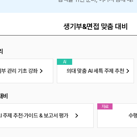
생기부&면접 맞춤 대비
메가스터디
리
AI
부 관리 기초 강좌
의대 맞춤 AI 세특 주제 추천
대비
자료
AI 주제 추천·가이드 & 보고서 평가
수행
[수학l] 교과서 9종 서술형 특강
[화이트
영어
남혜영 선생님
이정민 