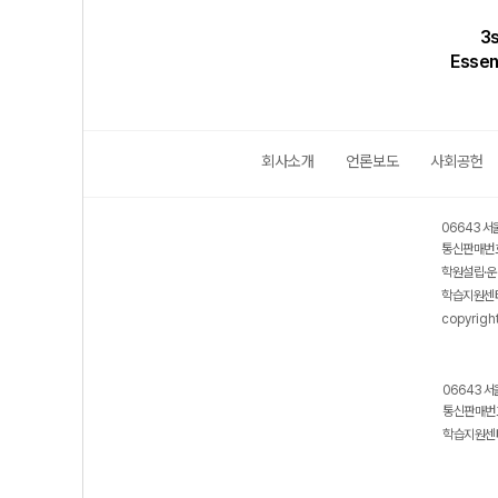
수행평가 가
[우마리아 독서클럽]
3
〃아파야 산다〃 - ②
Esse
회사소개
언론보도
사회공헌
06643 서
통신판매번호
학원설립·운
학습지원센터
copyrigh
06643 서
통신판매번호
학습지원센터