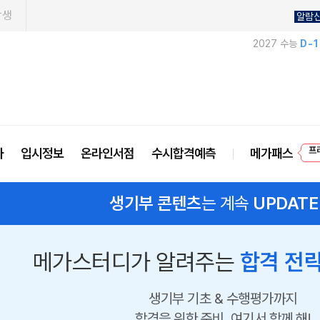
학생
알람
2027 수능
D-
프
사
입시정보
온라인서점
수시합격예측
메가패스
생기부 콘텐츠
는 계속
UPDATE
메가스터디가 알려주는
합격 전략
생기부 기초 & 수행평가까지
합격을 위한 준비, 여기서 함께 해!