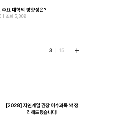
, 주요 대학의 방향성은?
지원
전략
6 | 조회 5,308
2025-09-19 | 조회
3
15
[2028] 자연계열 권장 이수과목 싹 정
[2028] 인문계열 권장 
리해드렸습니다!
리해드렸습니다