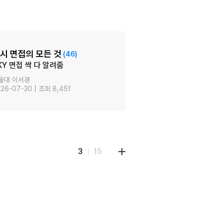
시 면접의 모든 것
MY PACE
(46)
KY 면접 싹 다 알려줌
to 수시현
울대 이서경
고려대 김지
26-07-30 | 조회 8,451
2026-07-21
3
15