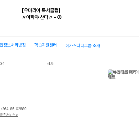
[우마리아 독서클럽]
스피킹 수행평가 준비 [현
〃아파야 산다〃 - ①
인정보처리방침
학습지원센터
메가스터디그룹 소개
034
서비스 가입사실 확인
 264-85-02889
안전서비스 >