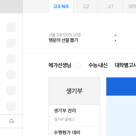
고3·N수
고2
고1
대
선물 3개 100% 당첨!
선물 100% 증정!
여름방학 스터디 캐시백
2027 러셀 단과
스마트러닝앱
메가패스
메가패스 수강생 무료혜택!
사회공헌 캠페인
행운의 선물 뽑기
메가스터디 X 올리브
메가런 썸머스쿨
강사 공개선발
설문 EVENT
3일 무료 체험권
메가클럽 멤버십
희망이룸 메가나눔
영
메가선생님
수능·내신
대학별고
생기부
생기부 관리
생기부 클래스
TOP
수행평가 대비