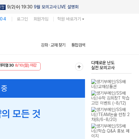
9/2(수) 19:30
9월 모의고사 LIVE 설명회
신청
104
로그인
회원가입
학원 바로가기
현우진의
강좌 · 교재 찾기
통합검색
킬링캠프 시즌1
리미엄 30
8/10(월) 마감
다채로운 난도
EVENT
8/10(월) 마감
실전 모의고사
중
의 모든 것