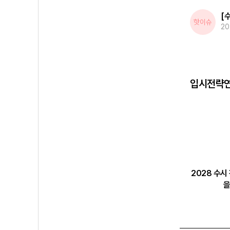
핫이슈
20
입시전략연
1,2가 알아
2028 의예과 교과전형 완전분석｜합
2028 수시
 가이드
격 가능성 높이는 방법은?
을