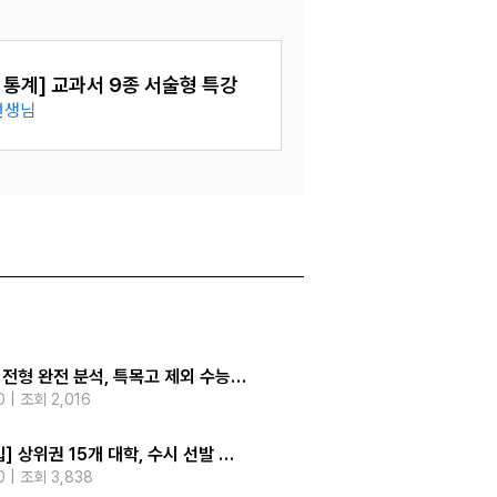
 5일 완성
선생님
 통계] 교과서 9종 서술형 특강
선생님
 라벨] 서술형 핵심패턴
선생님
 5일 완성
선생님
2028 종합 전형 완전 분석, 특목고 제외 수능 최저 충족이 합격의 핵심!
핫이슈
 | 조회 2,016
2026-02-24 | 조회
[2028 대입] 상위권 15개 대학, 수시 선발 핵심 기조는 유지된다
대학별 핵심 및 
지원
전략
0 | 조회 3,838
2026-01-20 | 조회