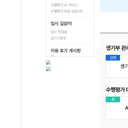
수행평가 AI 서비스
수행평가 자료 모음ZIP
입시 길잡이
입시 첫걸음
입시리포트
생기부 관
이용 후기 게시판
AI
강좌
초 강좌
의대 맞춤 AI 세특 주제 추천
생기
수행평가 
료
AI
수행평가 팁 & 교양 콘텐츠
수학