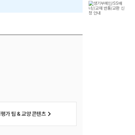
강좌
AI
생기부 관리 기초 강좌
의대 맞춤 AI 세특 주
AI
평가 팁 & 교양 콘텐츠
AI 주제 추천·가
 라벨] 서술형 핵심패턴
선생님