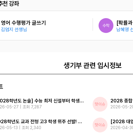
추천 강좌
[화이트 라벨] 서술형 핵심패턴
수행평가
국어
이정민 선생님
나연진 
영어 수행평가 글쓰기
[확률과
수학
김엄지 선생님
남혜영 
[수학l] 교과서 9종 서술형 특강
[화이트
영어
남혜영 선생님
이정민 
[화이트 라벨] 서술형 핵심패턴
수행평가
국어
이정민 선생님
나연진 
생기부 관련 입시정보
트
[2028학년도 논술] 수능 최저 신설부터 학생부 반영까지 변화 총 정리
핫이슈
26-05-27 | 조회 7,287
2026-05-20
2028학년도 교과 전형 고3 학생 위주 선발! 선발 인원 527명 증가
핫이슈
26-05-13 | 조회 2,340
2026-04-3