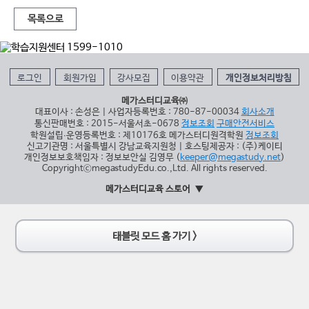
목록으로
로그인
회원가입
강사모집
이용약관
개인정보처리방침
메가스터디교육㈜
대표이사 : 손성은 | 사업자등록번호 : 780-87-00034
회사소개
통신판매번호 : 2015-서울서초-0678
정보조회
구매안전서비스
학원설립∙운영등록번호 : 제10176호 메가스터디원격학원
정보조회
신고기관명 : 서울특별시 강남교육지원청 | 호스팅제공자 : (주)케이티
개인정보보호책임자 : 정보보안실 김영무 (
keeper@megastudy.net
)
CopyrightⓒmegastudyEdu.co.,Ltd. All rights reserved.
메가스터디교육 스토어
태블릿 모드 홈 가기 >