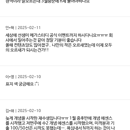
현역이라 잘모르는대 3월중순에 n제 풀어야하나요
안*혁 | 2025-02-11
세상에 선샘미 메가스터디 공식 이벤트까지 하시다니요ㅠㅠㅠ 회
사에서 밀어주는것 같아 정말 기분이 좋습니다
올해 컨텐츠양도 많아졌구.. 나만의 작은 오르새였는데 이제 모두
의 오르새가 되시는건가!!
이*영 | 2025-02-10
표지 색 궁금해요 ;^;
김*해 | 2025-02-10
늦게 개념을 시작한 재수생입니다ㅠㅠ 1월 중후반에 개념 에센스
를 시작했고 저번주에 수2 개념 에센스를 시작했으며, 미적분과 기
출 100/50선은 시작도 못했는데…. 욕심내서 N까지 하는 것이 나