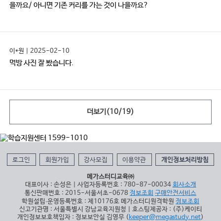
을까요/ 아니면 기존 커리를 가는 것이 나을까요?
이*원 | 2025-02-10
먹방 사진 잘 봤습니다.
더보기(
10
/
19
)
로그인
회원가입
강사모집
이용약관
개인정보처리방침
메가스터디교육㈜
대표이사 : 손성은 | 사업자등록번호 : 780-87-00034
회사소개
통신판매번호 : 2015-서울서초-0678
정보조회
구매안전서비스
학원설립∙운영등록번호 : 제10176호 메가스터디원격학원
정보조회
신고기관명 : 서울특별시 강남교육지원청 | 호스팅제공자 : (주)케이티
개인정보보호책임자 : 정보보안실 김영무 (
keeper@megastudy.net
)