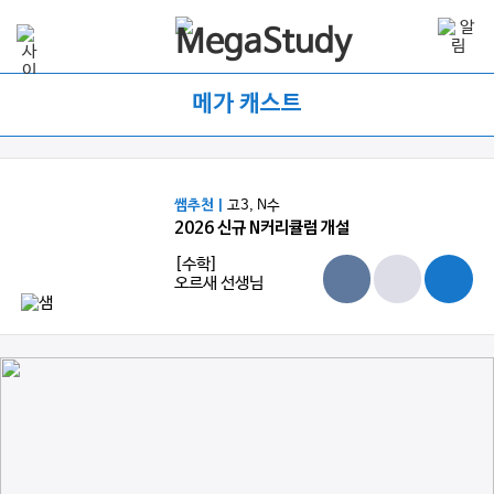
메가 캐스트
쌤추천 |
고3, N수
2026 신규 N커리큘럼 개설
[수학]
오르새 선생님