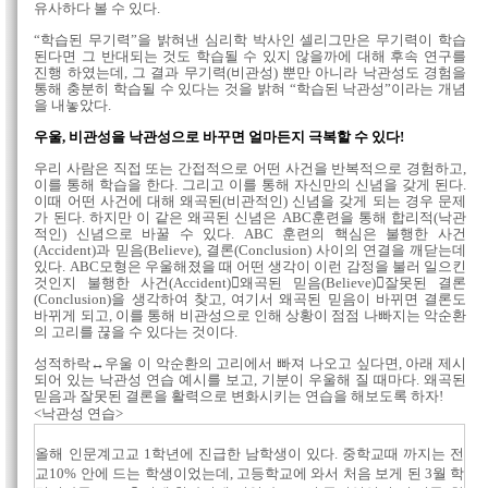
유사하다 볼 수 있다.
“학습된 무기력”을 밝혀낸 심리학 박사인 셀리그만은 무기력이 학습
된다면 그 반대되는 것도 학습될 수 있지 않을까에 대해 후속 연구를
진행 하였는데, 그 결과 무기력(비관성) 뿐만 아니라 낙관성도 경험을
통해 충분히 학습될 수 있다는 것을 밝혀 “학습된 낙관성”이라는 개념
을 내놓았다.
우울, 비관성을 낙관성으로 바꾸면 얼마든지 극복할 수 있다!
우리 사람은 직접 또는 간접적으로 어떤 사건을 반복적으로 경험하고,
이를 통해 학습을 한다. 그리고 이를 통해 자신만의 신념을 갖게 된다.
이때 어떤 사건에 대해 왜곡된(비관적인) 신념을 갖게 되는 경우 문제
가 된다. 하지만 이 같은 왜곡된 신념은 ABC훈련을 통해 합리적(낙관
적인) 신념으로 바꿀 수 있다. ABC 훈련의 핵심은 불행한 사건
(Accident)과 믿음(Believe), 결론(Conclusion) 사이의 연결을 깨닫는데
있다. ABC모형은 우울해졌을 때 어떤 생각이 이런 감정을 불러 일으킨
것인지 불행한 사건(Accident)왜곡된 믿음(Believe)잘못된 결론
(Conclusion)을 생각하여 찾고, 여기서 왜곡된 믿음이 바뀌면 결론도
바뀌게 되고, 이를 통해 비관성으로 인해 상황이 점점 나빠지는 악순환
의 고리를 끊을 수 있다는 것이다.
성적하락↔우울 이 악순환의 고리에서 빠져 나오고 싶다면, 아래 제시
되어 있는 낙관성 연습 예시를 보고, 기분이 우울해 질 때마다. 왜곡된
믿음과 잘못된 결론을 활력으로 변화시키는 연습을 해보도록 하자!
<낙관성 연습>
올해 인문계고교 1학년에 진급한 남학생이 있다. 중학교때 까지는 전
교10% 안에 드는 학생이었는데, 고등학교에 와서 처음 보게 된 3월 학