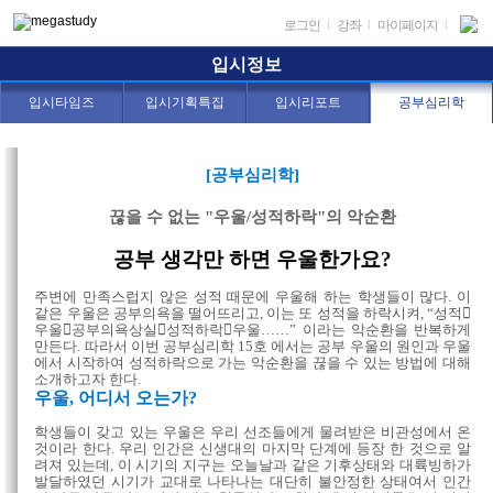
로그인
|
강좌
|
마이페이지
|
입시정보
입시타임즈
입시기획특집
입시리포트
공부심리학
[공부심리학]
끊을 수 없는 "우울/성적하락"의 악순환
공부 생각만 하면 우울한가요?
주변에 만족스럽지 않은 성적 때문에 우울해 하는 학생들이 많다. 이
같은 우울은 공부의욕을 떨어뜨리고, 이는 또 성적을 하락시켜, “성적
우울공부의욕상실성적하락우울……” 이라는 악순환을 반복하게
만든다. 따라서 이번 공부심리학 15호 에서는 공부 우울의 원인과 우울
에서 시작하여 성적하락으로 가는 악순환을 끊을 수 있는 방법에 대해
소개하고자 한다.
우울, 어디서 오는가?
학생들이 갖고 있는 우울은 우리 선조들에게 물려받은 비관성에서 온
것이라 한다. 우리 인간은 신생대의 마지막 단계에 등장 한 것으로 알
려져 있는데, 이 시기의 지구는 오늘날과 같은 기후상태와 대륙빙하가
발달하였던 시기가 교대로 나타나는 대단히 불안정한 상태여서 인간