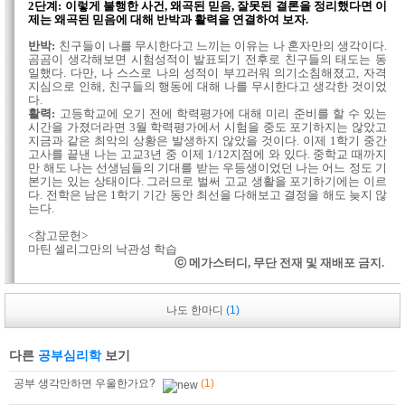
2단계: 이렇게 불행한 사건, 왜곡된 믿음, 잘못된 결론을 정리했다면 이
제는 왜곡된 믿음에 대해 반박과 활력을 연결하여 보자.
반박:
친구들이 나를 무시한다고 느끼는 이유는 나 혼자만의 생각이다.
곰곰이 생각해보면 시험성적이 발표되기 전후로 친구들의 태도는 동
일했다. 다만, 나 스스로 나의 성적이 부끄러워 의기소침해졌고, 자격
지심으로 인해, 친구들의 행동에 대해 나를 무시한다고 생각한 것이었
다.
활력:
고등학교에 오기 전에 학력평가에 대해 미리 준비를 할 수 있는
시간을 가졌더라면 3월 학력평가에서 시험을 중도 포기하지는 않았고
지금과 같은 최악의 상황은 발생하지 않았을 것이다. 이제 1학기 중간
고사를 끝낸 나는 고교3년 중 이제 1/12지점에 와 있다. 중학교 때까지
만 해도 나는 선생님들의 기대를 받는 우등생이었던 나는 어느 정도 기
본기는 있는 상태이다. 그러므로 벌써 고교 생활을 포기하기에는 이르
다. 전학은 남은 1학기 기간 동안 최선을 다해보고 결정을 해도 늦지 않
는다.
<참고문헌>
마틴 셀리그만의 낙관성 학습
ⓒ 메가스터디, 무단 전재 및 재배포 금지.
나도 한마디
(1)
다른
공부심리학
보기
공부 생각만하면 우울한가요?
(1)