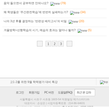
음악 들으면서 공부하면 안되나요?
(79)
왜 학생들은 ‘주간완전학습’에 번번히 실패하는가?
(34)
나의 3년 후를 결정하는 ‘반편성 배치고사’의 비밀
(20)
겨울방학=선행학습의 시기, 예습의 효과는 얼마나 될까?
(5)
1
2
3
고1·2를 위한 9월 학력평가 대비 특강
로그인
회원가입
PC 버전
도움말(FAQ)
최근 본 강좌
서울특별시 서초구 서초동 1603-54 덕원빌딩 메가스터디㈜
대표이사 : 손성은 | 사업자등록번호 : 214-86-64631
통신판매번호 : 2003-서울서초-03638 |
학습지원센터 : 1599-1010