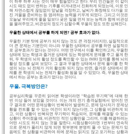
이 하루 하루 사는 것이 매우 힘들었다고 한다. 우리 인간들은 이 같이
시도 때도 없이 변하는 기후를 이겨내면서 진화하게 되었는데, 이로 인
해 자연스럽게 끊임없이 앞날을 걱정하고, 날씨가 화창해도 다가올 모
진 겨울을 준비하는 등 염려하는 능력을 키우게 되었다. 그리고 이것은
오늘날 우리에게 좋을 일보다 궂은 일을 먼저 보는 능력과 함께 비관성
을 물려주었고, 비관성의 정도가 심할수록 우울의 정도 또한 심해진다.
우울한 상태에서 공부를 하게 되면? 공부 효과가 없다.
우울한 기분 탓에 공부가 되지 않는 것도 큰 걱정거리지만, 실질적으로
더 큰 문제는 기분만이 아니라 우울한 상태에서 공부를 하면 실질적으
로 공부효과가 없다는 것이다. 어떤 연구에서 이를 확인하고자, 우울한
상태에 있는 학생과 즐거운 상태에 있는 학생에게 문제를 주고 풀게 한
뒤, 두 학생의 뇌의 활성 정도를 확인할 수 있는 fMRI 장치를 통해 뇌의
활성 정도를 살펴 보았다. 그 결과 우울한 상태에서 문제 풀이를 한 학
생의 뇌는 뇌 전체가 거의 활성화 되지 않는 반면, 즐거운 상태에서 문
제를 푼 학생의 뇌는 전체가 활성화 됨을 알 수 있었다. 즉, 우울한 상태
에서 하는 공부는 효과가 없다는 것이다.
우울, 극복방안은?
공부심리학을 꾸준히 읽어본 학생이라면 “학습된 무기력”에 대해 한
번 이상 들어 보았을 것이다. 이는 개의 전기 충격실험에서 얻어진 연
구 결과로 어떤 문제상황이 반복되어 발생하고, 문제 당사자가 문제상
황을 컨트롤 할 수 있는 여건이 되지 않는다면, 그 상황을 비관하게 되
고, 이런 상황이 반복되면 무기력이 학습되어, 문제를 해결할 수 있는
상황이 주어졌을 때, 비관적인 적인 상황만을 그리며, 이를 해결하려는
어떤 시도도 하지 않는 것을 말한다. 시험상황이라면 1번부터 연속적
으로 문제가 풀리지 않게 되면 뒷부분에 분명히 풀 수 있는 문제가 있
음에도 현 상황을 비관하여 뒤에 문제는 읽지도 않고 포기하는 상황과