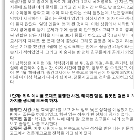
력평가를 보고 충격에 휩싸이게 되었다. 1교시 국어영역의 긴 지문, 한
지문에 포함된 여러 문제들, 그리고 긴 시험시간 너무도 낮 설었다. 2교
시 수학영역 중학교 때 수학 꾀나 한다는 소리 들었는데, 1번문항부터
막히기 시작하더니 풀리는 문제가 없었다. 점심시간이 되자 아무 생각
이 들지 않았다. 일명 멘탈이 붕괴 된 것이다. 이런 상황에서 시작된 3
교시 영어영역 듣기 문제가 귀에 들릴 리 만무했다. 그리고 이미 붕괴
된 멘탈은 남은 시험을 제대로 보기 힘들게 하였고, 결국 1교시부터 4
교시까지 제대로 푼 문제 없이 끝났다. 그래도 꼴등은 아니겠지 라는
작은 기대를 했건만 4월에 은 성적표에는 반에서 꼴등인 31등이라는
숫자가 적혀있었다. 그리고 이 숫자는 반 전체 친구들에게 공개가 되었
다.
이 남학생은 이처럼 3월 학력평가를 본 뒤, 깊은 좌절, 우울, 무기력, 현
실에 비관하여 수업시간, 야자 시간에 집중도, 공부도 할 수 없었고, 이
어 본 4월 학력평가, 중간고사에서 연속으로 하위권에 머물게 되었다.
이제 더 이상 학교가 다니기 싫어져, 전문계고교로 전학을 고민하고 있
다.
..
1단계: 위의 예시를 토대로 불행한 사건, 왜곡된 믿음, 잘못된 결론 이 3
가지를 생각해 보도록 하자.
불행한 사건:
3월 학력평가를 보고 어느 정도 낮은 성적을 예상했지만,
반에서 꼴등을 하게 되었고, 형편 없는 점수가 반 전체에 공개되었다.
왜곡된 믿음:
학기초 아직 나에 대해 잘 모르는 친구들이 나의 성적을
보고 꼴등인 나를 무시한다.
잘못된 결론:
이후 시험에서도 연속으로 낮은 성적을 받은 나는 인문계
고교에서 전문계고교로 전학을 가고 싶어 졌다.