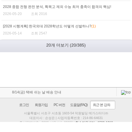
2028 종합 전형 완전 분석, 특목고 제외 수능 최저 충족이 합격의 핵심!
2026-05-20
조회 2016
[2028 시행계획] 한국외대 2028학년도 어떻게 선발하나?
(1)
2026-05-14
조회 2547
20
개 더보기
(
20
/
385
)
8/14(금) 택배 쉬는 날 배송 안내
로그인
회원가입
PC 버전
도움말(FAQ)
최근 본 강좌
서울특별시 서초구 서초동 1603-54 덕원빌딩 메가스터디㈜
대표이사 : 손성은 | 사업자등록번호 : 214-86-64631
통신판매번호 : 2003-서울서초-03638 |
학습지원센터 : 1599-1010
정보관리책임자 : 이장훈 keeper@megastudy.net
*ISMS 인증획득