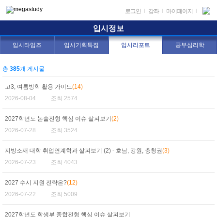
로그인
|
강좌
|
마이페이지
|
입시정보
입시타임즈
입시기획특집
입시리포트
공부심리학
총
385
개 게시물
고3, 여름방학 활용 가이드
(14)
2026-08-04
조회 2574
2027학년도 논술전형 핵심 이슈 살펴보기
(2)
2026-07-28
조회 3524
지방소재 대학 취업연계학과 살펴보기 (2) - 호남, 강원, 충청권
(3)
2026-07-23
조회 4043
2027 수시 지원 전략은?
(12)
2026-07-22
조회 5009
2027학년도 학생부 종합전형 핵심 이슈 살펴보기