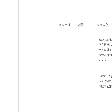
회사소개
언론보도
사회공헌
06643 서
통신판매번호
학원설립·운
학습지원센터
copyrigh
06643 서
통신판매번호
학습지원센터