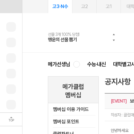
고3·N수
고2
고1
대
선물 3개 100% 당첨!
선물 100% 증정!
여름방학 스터디 캐시백
2027 러셀 단과
스마트러닝앱
메가패스
메가패스 수강생 무료혜택!
사회공헌 캠페인
행운의 선물 뽑기
메가스터디 X 올리브
메가런 썸머스쿨
강사 공개선발
설문 EVENT
3일 무료 체험권
메가클럽 멤버십
희망이룸 메가나눔
영
메가선생님
수능·내신
대학별고
공지사항
메가클럽
멤버십
[EVENT]
보
멤버십 이용 가이드
작성자 :
클럽
TOP
멤버십 포인트
안녕하세요
클럽파트너