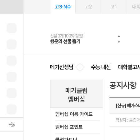
고3·N수
고2
고1
대
선물 3개 100% 당첨!
선물 100% 증정!
여름방학 스터디 캐시백
2027 러셀 단과
스마트러닝앱
메가패스
메가패스 수강생 무료혜택!
사회공헌 캠페인
행운의 선물 뽑기
메가스터디 X 올리브
메가런 썸머스쿨
강사 공개선발
설문 EVENT
3일 무료 체험권
메가클럽 멤버십
희망이룸 메가나눔
영
메가선생님
수능·내신
대학별고
공지사항
메가클럽
멤버십
[신규] 메가
멤버십 이용 가이드
작성자 :
클럽
TOP
멤버십 포인트
클럽파트너