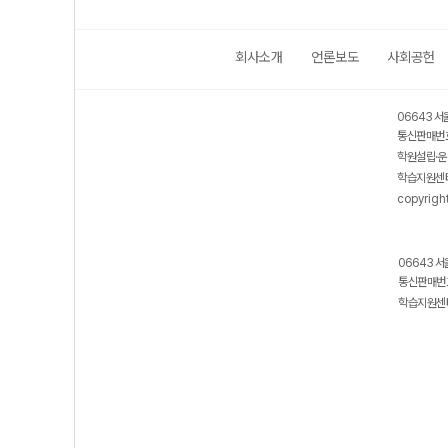
회사소개
언론보도
사회공헌
06643 서
통신판매번호
학원설립·운
학습지원센터
copyrigh
06643 서
통신판매번호
학습지원센터