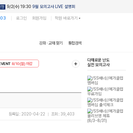
9/2(수) 19:30
9월 모의고사 LIVE 설명회
신청
103
로그인
회원가입
학원 바로가기
현우진의
강좌 · 교재 찾기
통합검색
킬링캠프 시즌1
리미엄 30
8/10(월) 마감
다채로운 난도
EVENT
8/10(월) 마감
실전 모의고사
등록일 :
2020-04-22
조회 :
39,403