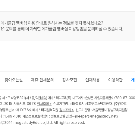
메가클럽 멤버십 이용 안내로 원하시는 정보를 찾지 못하셨나요?
1:1 문의를 통해 더 자세한 메가클럽 멤버십 이용방법을 문의하실 수 있습니다.
찾아오는길
제휴·단체문의
강사모집
인재채용
이용약관
개
울 서초구 효령로 321 (서초동, 덕원빌딩) 메가스터디교육(주) 대표이사 : 손성은 사업자등록번호 : 780-87-00
 : 2015-서울서초-0678
정보조회 >
신고기관명 : 서울특별시 서초구 호스팅제공자 : (주)케이티
영등록번호 : 제10176호 메가스터디원격학원
정보조회 >
신고기관명 : 서울특별시 강남교육지원청
 : 1599-1010 개인정보보호책임자 : 정보보안실 김영무
(keeper@megastudy.net)
tⓒ2014 megastudyEdu.co.,Ltd. All rights reserved.