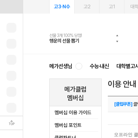
고3·N수
고2
고1
대
선물 3개 100% 당첨!
선물 100% 증정!
여름방학 스터디 캐시백
2027 러셀 단과
스마트러닝앱
메가패스
메가패스 수강생 무료혜택!
사회공헌 캠페인
행운의 선물 뽑기
메가스터디 X 올리브
메가런 썸머스쿨
강사 공개선발
설문 EVENT
3일 무료 체험권
메가클럽 멤버십
희망이룸 메가나눔
영
메가선생님
수능·내신
대학별고
이용 안내
메가클럽
멤버십
[클럽쿠폰]
클
멤버십 이용 가이드
TOP
멤버십 포인트
오프라인 클
클럽파트너