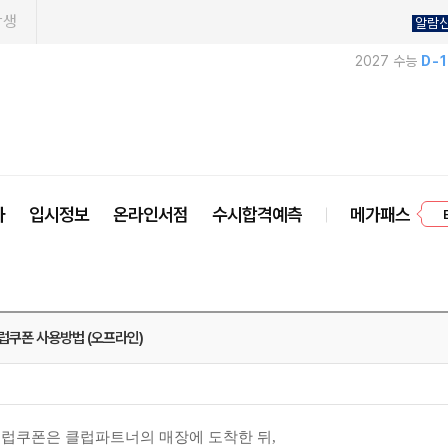
학생
알람
2027 수능
D-
프
사
입시정보
온라인서점
수시합격예측
메가패스
럽쿠폰 사용방법 (오프라인)
럽쿠폰은 클럽파트너의 매장에 도착한 뒤,