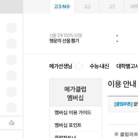
고3·N수
고2
고1
대
선물 3개 100% 당첨!
선물 100% 증정!
2027 러셀 단과
스마트러닝앱
메가패스
메가패스 수강생 무료혜택!
사회공헌 캠페인
행운의 선물 뽑기
메가스터디 X 올리브
강사 공개선발
설문 EVENT
3일 무료 체험권
메가클럽 멤버십
희망이룸 메가나눔
영
메가선생님
수능·내신
대학별고
이용 안내
메가클럽
멤버십
[클럽쿠폰]
클
멤버십 이용 가이드
TOP
멤버십 포인트
※ 클럽파
클럽파트너