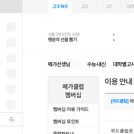
고3·N수
고2
고1
대
선물 3개 100% 당첨!
선물 100% 증정!
여름방학 스터디 캐시백
2027 러셀 단과
스마트러닝앱
메가패스
메가패스 수강생 무료혜택!
사회공헌 캠페인
행운의 선물 뽑기
메가스터디 X 올리브
메가런 썸머스쿨
강사 공개선발
설문 EVENT
3일 무료 체험권
메가클럽 멤버십
희망이룸 메가나눔
영
메가선생님
수능·내신
대학별고
이용 안내
메가클럽
멤버십
[위드클럽]
위
멤버십 이용 가이드
TOP
멤버십 포인트
위드클럽은
클럽파트너