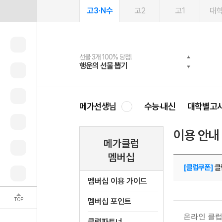
고3·N수
고2
고1
대
선물 3개 100% 당첨!
선물 100% 증정!
여름방학 스터디 캐시백
2027 러셀 단과
스마트러닝앱
메가패스
메가패스 수강생 무료혜택!
사회공헌 캠페인
행운의 선물 뽑기
메가스터디 X 올리브
메가런 썸머스쿨
강사 공개선발
설문 EVENT
3일 무료 체험권
메가클럽 멤버십
희망이룸 메가나눔
영
메가선생님
수능·내신
대학별고
이용 안내
메가클럽
멤버십
[클럽쿠폰]
클
멤버십 이용 가이드
TOP
멤버십 포인트
온라인 클럽
클럽파트너