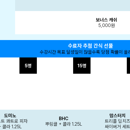
보너스 캐쉬
5,000원
수료자 추첨 간식 선물
수강시간 목표 달성일이 많을수록 당첨 확률이 올
5명
15명
도미노
맘스터치
BHC
트 콰트로 피자
트리플 딥치
뿌링클 + 콜라 1.25L
+ 콜라 1.25L
싸이버거 세