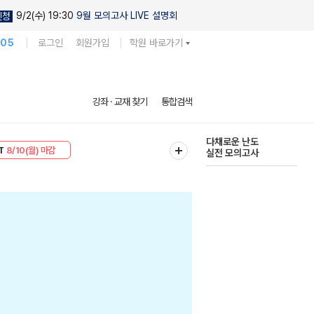
9/2(수) 19:30
9월 모의고사 LIVE 설명회
신청
105
로그인
회원가입
학원 바로가기
현우진의
강좌 · 교재 찾기
통합검색
킬링캠프 시즌1
30
8/10(월) 마감
다채로운 난도
T
8/10(월) 마감
실전 모의고사