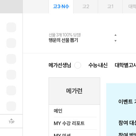
고3·N수
고2
고1
대
선물 3개 100% 당첨!
선물 100% 증정!
여름방학 스터디 캐시백
2027 러셀 단과
스마트러닝앱
메가패스
메가패스 수강생 무료혜택!
사회공헌 캠페인
행운의 선물 뽑기
메가스터디 X 올리브
메가런 썸머스쿨
강사 공개선발
설문 EVENT
3일 무료 체험권
메가클럽 멤버십
희망이룸 메가나눔
영
메가선생님
수능·내신
대학별고
메가런
이벤트 
메인
참여 대
TOP
MY 수강 리포트
참여 방
MY 미션