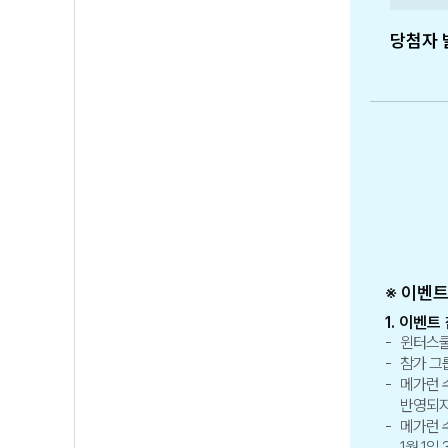
당첨자 
※ 이벤
1. 이벤트
윈터스쿨
참가 그
메가런 
반영되지
메가런 수
1월 1일