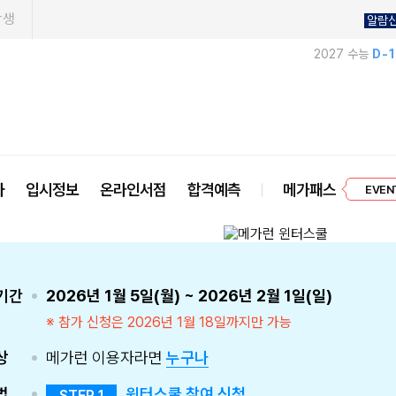
학생
알람
2027 수능
D-
프리미엄 
사
입시정보
온라인서점
합격예측
메가패스
EVEN
기간
2026년 1월 5일(월) ~ 2026년 2월 1일(일)
※ 참가 신청은 2026년 1월 18일까지만 가능
상
메가런 이용자라면
누구나
법
윈터스쿨 참여 신청
STEP 1