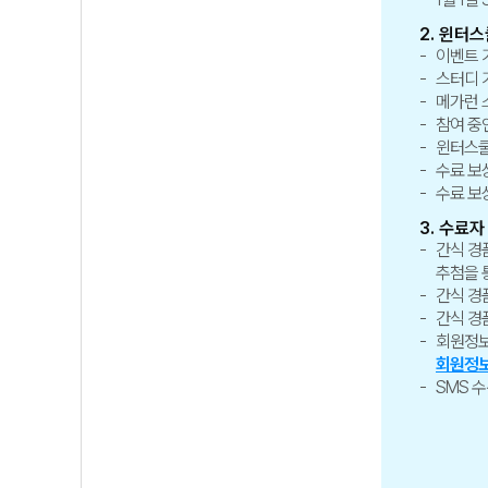
2. 윈터
이벤트 
스터디 
메가런 
참여 중
윈터스쿨
수료 보
수료 보
3. 수료자
간식 경
추첨을 통
간식 경
간식 경
회원정보
회원정보
SMS 