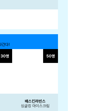
라간다!
30명
50명
배스킨라빈스
즈
싱글킹 아이스크림
트