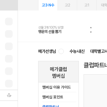
고3·N수
고2
고1
대
선물 3개 100% 당첨!
선물 100% 증정!
여름방학 스터디 캐시백
2027 러셀 단과
스마트러닝앱
메가패스
메가패스 수강생 무료혜택!
사회공헌 캠페인
행운의 선물 뽑기
메가스터디 X 올리브
메가런 썸머스쿨
강사 공개선발
설문 EVENT
3일 무료 체험권
메가클럽 멤버십
희망이룸 메가나눔
영
메가선생님
수능·내신
대학별고
클럽파트
메가클럽
멤버십
멤버십 이용 가이드
TOP
멤버십 포인트
클럽파트너