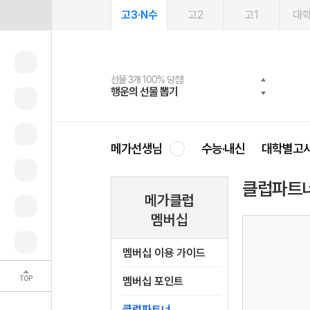
고3·N수
고2
고1
대
선물 3개 100% 당첨!
선물 100% 증정!
여름방학 스터디 캐시백
2027 러셀 단과
스마트러닝앱
메가패스
메가패스 수강생 무료혜택!
사회공헌 캠페인
행운의 선물 뽑기
메가스터디 X 올리브
메가런 썸머스쿨
강사 공개선발
설문 EVENT
3일 무료 체험권
메가클럽 멤버십
희망이룸 메가나눔
영
메가선생님
수능·내신
대학별고
클럽파트
메가클럽
멤버십
멤버십 이용 가이드
TOP
멤버십 포인트
클럽파트너