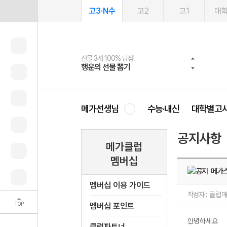
고3·N수
고2
고1
대
선물 3개 100% 당첨!
선물 100% 증정!
여름방학 스터디 캐시백
2027 러셀 단과
스마트러닝앱
메가패스
메가패스 수강생 무료혜택!
사회공헌 캠페인
행운의 선물 뽑기
메가스터디 X 올리브
메가런 썸머스쿨
강사 공개선발
설문 EVENT
3일 무료 체험권
메가클럽 멤버십
희망이룸 메가나눔
영
메가선생님
수능·내신
대학별고
공지사항
메가클럽
멤버십
메가스
멤버십 이용 가이드
작성자 :
클럽
TOP
멤버십 포인트
안녕하세요
클럽파트너