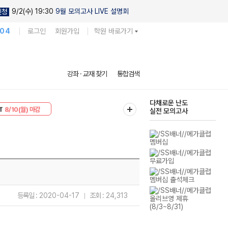
9/2(수) 19:30
9월 모의고사 LIVE 설명회
신청
104
로그인
회원가입
학원 바로가기
현우진의
강좌 · 교재 찾기
통합검색
킬링캠프 시즌1
30
8/10(월) 마감
다채로운 난도
T
8/10(월) 마감
실전 모의고사
등록일 :
2020-04-17
조회 :
24,313