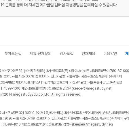
1:1 문의를 통해 더 자세한 메가클럽 멤버십 이용방법을 문의하실 수 있습니다.
찾아오는길
제휴·단체문의
강사모집
인재채용
이용약관
개
울 서초구 효령로 321 (서초동, 덕원빌딩) 메가스터디교육(주) 대표이사 : 손성은 사업자등록번호 : 780-87-00
 : 2015-서울서초-0678
정보조회 >
신고기관명 : 서울특별시 서초구 호스팅제공자 : (주)케이티
영등록번호 : 제10176호 메가스터디원격학원
정보조회 >
신고기관명 : 서울특별시 강남교육지원청
 : 1599-1010 개인정보보호책임자 : 정보보안실 김영무
(keeper@megastudy.net)
tⓒ2014 megastudyEdu.co.,Ltd. All rights reserved.
울 서초구 효령로 321, 10층 10-1호(서초동, 메가스터디) 메가스터디교육 스토어 대표이사 : 손성은 사업자등록번호 :
 : 2026-서울서초-0769
정보조회 >
신고기관명 : 서울특별시 서초구 호스팅제공자 : (주)케이티
구매
 : 1599-1010 개인정보보호책임자 : 정보보안실 김영무
(keeper@megastudy.net)