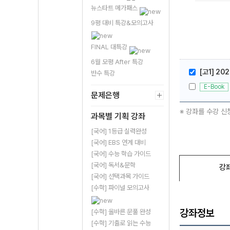
뉴스타트 메가패스
9평 대비 특강&모의고사
FINAL 대특강
6월 모평 After 특강
[고1] 20
반수 특강
E-Book
문제은행
※ 강좌를 수강 신
과목별 기획 강좌
[국어] 1등급 실력완성
[국어] EBS 연계 대비
[국어] 수능 학습 가이드
[국어] 독서&문학
강
[국어] 선택과목 가이드
[수학] 파이널 모의고사
강좌정보
[수학] 올바른 문풀 완성
[수학] 기출로 읽는 수능