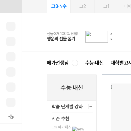
고3·N수
고2
고1
대
선물 3개 100% 당첨!
선물 100% 증정!
여름방학 스터디 캐시백
2027 러셀 단과
스마트러닝앱
메가패스
메가패스 수강생 무료혜택!
사회공헌 캠페인
행운의 선물 뽑기
메가스터디 X 올리브
메가런 썸머스쿨
강사 공개선발
설문 EVENT
3일 무료 체험권
메가클럽 멤버십
희망이룸 메가나눔
영
메가선생님
수능·내신
대학별고
수능·내신
학습 단계별 강좌
TOP
시즌 추천
고3 메가패스