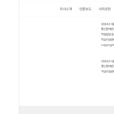
회사소개
언론보도
사회공헌
06643 서
통신판매번호
학원설립·운
학습지원센터
copyrigh
06643 서
통신판매번호
학습지원센터