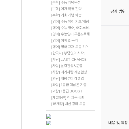
[수학] 수능 개념완성
[수학] 메가 확통 전략
강좌 범위
[수학] 기초 개념 학습
[영어] 수능 영어 기초/개념
[영어] 수능 영어, 어휘부터!
[영어] 수능영어 구문&독해
[영어] 어휘 & 듣기
[영어] 영어 교재 모음.ZIP
[한국사] 부담없이 시작!
[사탐] LAST CHANCE
[사탐] 실력완성&문풀
[사탐] 메가사탐 개념완성
[과탐] 개념부터 레벨업
[과탐] 1등급 핵심은 기출
[과탐] 1등급 BOOST
[제2외·한] 전 과목 강좌
[15개정] 내신 강좌 모음
내용 및 특징