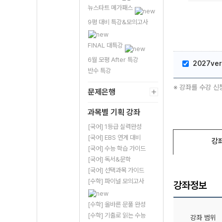
뉴스타트 메가패스
9평 대비 특강&모의고사
FINAL 대특강
6월 모평 After 특강
2027ver
반수 특강
※ 강좌를 수강 신
문제은행
과목별 기획 강좌
[국어] 1등급 실력완성
[국어] EBS 연계 대비
강
[국어] 수능 학습 가이드
[국어] 독서&문학
[국어] 선택과목 가이드
[수학] 파이널 모의고사
강좌정보
[수학] 올바른 문풀 완성
[수학] 기출로 읽는 수능
강좌 범위