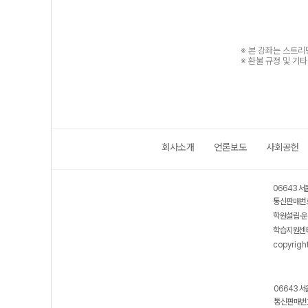
※ 본 강좌는 스트
※ 환불 규정 및 기
회사소개
언론보도
사회공헌
06643 서
통신판매번호
학원설립·운
학습지원센터
copyrigh
06643 서
통신판매번호