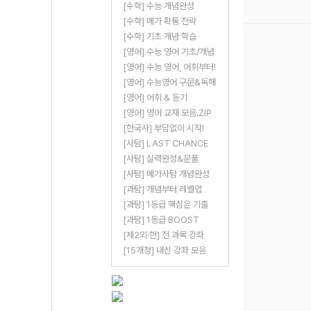
[수학] 수능 개념완성
[수학] 메가 확통 전략
[수학] 기초 개념 학습
[영어] 수능 영어 기초/개념
[영어] 수능 영어, 어휘부터!
[영어] 수능영어 구문&독해
[영어] 어휘 & 듣기
[영어] 영어 교재 모음.ZIP
[한국사] 부담없이 시작!
[사탐] LAST CHANCE
[사탐] 실력완성&문풀
[사탐] 메가사탐 개념완성
[과탐] 개념부터 레벨업
[과탐] 1등급 핵심은 기출
[과탐] 1등급 BOOST
[제2외·한] 전 과목 강좌
[15개정] 내신 강좌 모음