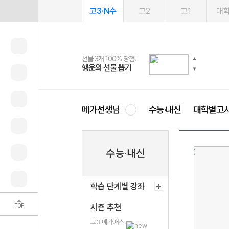
고3·N수
고2
고1
대
선물 3개 100% 당첨!
선물 100% 증정!
여름방학 스터디 캐시백
2027 러셀 단과
스마트러닝앱
메가패스
메가패스 수강생 무료혜택!
사회공헌 캠페인
행운의 선물 뽑기
메가스터디 X 올리브
메가런 썸머스쿨
강사 공개선발
설문 EVENT
3일 무료 체험권
메가클럽 멤버십
희망이룸 메가나눔
영
메가선생님
수능·내신
대학별고
수능·내신
학습 단계별 강좌
TOP
시즌 추천
고3 메가패스