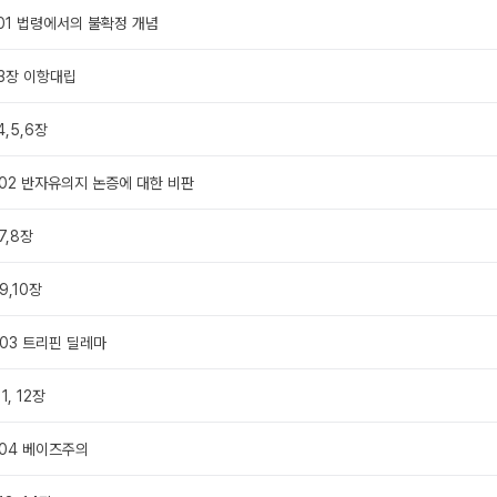
편 01 법령에서의 불확정 개념
 3장 이항대립
4,5,6장
편 02 반자유의지 논증에 대한 비판
7,8장
9,10장
편 03 트리핀 딜레마
1, 12장
편 04 베이즈주의