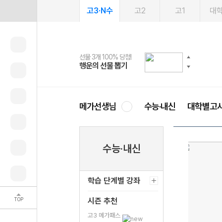
고3·N수
고2
고1
대
선물 3개 100% 당첨!
선물 100% 증정!
여름방학 스터디 캐시백
2027 러셀 단과
스마트러닝앱
메가패스
메가패스 수강생 무료혜택!
사회공헌 캠페인
행운의 선물 뽑기
메가스터디 X 올리브
메가런 썸머스쿨
강사 공개선발
설문 EVENT
3일 무료 체험권
메가클럽 멤버십
희망이룸 메가나눔
영
메가선생님
수능·내신
대학별고
수능·내신
학습 단계별 강좌
TOP
시즌 추천
고3 메가패스