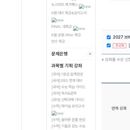
뉴스타트 메가패스
9평 대비 특강&모의고사
FINAL 대특강
6월 모평 After 특강
2027 브
반수 특강
주교재
문제은행
※ 강좌를 수강 신
과목별 기획 강좌
[국어] 1등급 실력완성
[국어] EBS 연계 대비
[국어] 수능 학습 가이드
[국어] 독서&문학
[국어] 선택과목 가이드
[수학] 파이널 모의고사
연계 강좌
[수학] 올바른 문풀 완성
[수학] 기출로 읽는 수능