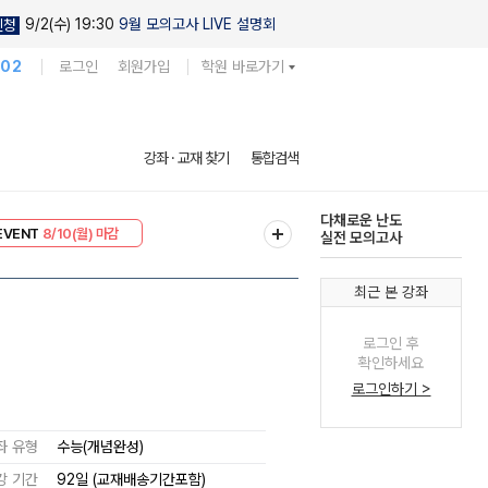
9/2(수) 19:30
9월 모의고사 LIVE 설명회
신청
102
로그인
회원가입
학원 바로가기
현우진의
강좌 · 교재 찾기
통합검색
킬링캠프 시즌1
리미엄 30
8/10(월) 마감
다채로운 난도
EVENT
8/10(월) 마감
실전 모의고사
최근 본 강좌
로그인 후
확인하세요
로그인하기 >
좌 유형
수능(개념완성)
강 기간
92일 (교재배송기간포함)