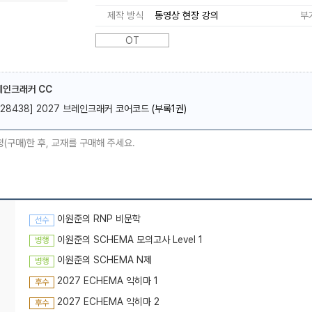
제작 방식
동영상 현장 강의
부
OT
레인크래커 CC
메가스터디
[28438] 2027 브레인크래커 코어코드
(부록1권)
청(구매)한 후, 교재를 구매해 주세요.
이원준의 RNP 비문학
선수
이원준의 SCHEMA 모의고사 Level 1
병행
이원준의 SCHEMA N제
병행
2027 ECHEMA 익히마 1
후수
2027 ECHEMA 익히마 2
후수