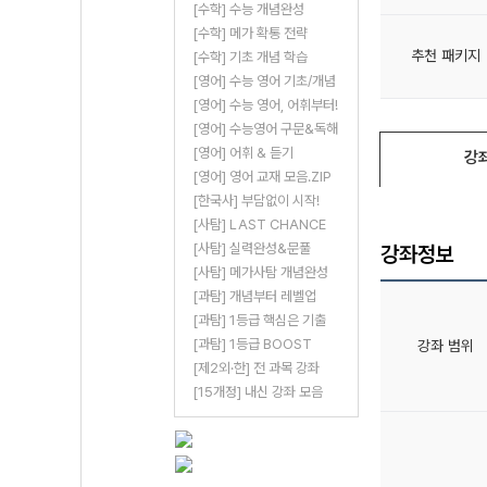
[수학] 수능 개념완성
[수학] 메가 확통 전략
추천 패키지
[수학] 기초 개념 학습
[영어] 수능 영어 기초/개념
[영어] 수능 영어, 어휘부터!
[영어] 수능영어 구문&독해
[영어] 어휘 & 듣기
강
[영어] 영어 교재 모음.ZIP
[한국사] 부담없이 시작!
[사탐] LAST CHANCE
[사탐] 실력완성&문풀
강좌정보
[사탐] 메가사탐 개념완성
[과탐] 개념부터 레벨업
[과탐] 1등급 핵심은 기출
[과탐] 1등급 BOOST
강좌 범위
[제2외·한] 전 과목 강좌
[15개정] 내신 강좌 모음