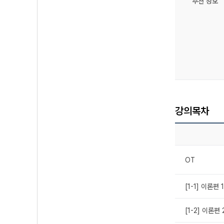
추천 정보
강의목차
OT
[1-1] 이론편
[1-2] 이론편