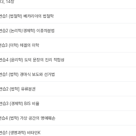
13, 14장
별연습1 (법철학) 베카리아의 법철학
별연습2 (논리학/경제학) 이중차분법
연습3 (미학) 헤겔의 미학
별연습4 (윤리학) 도덕 문장의 진리 적합성
별연습1 (법학) 경마식 보도와 선거법
별연습2 (법학] 유류분권
연습3 (경제학) BIS 비율
별연습4 (법학) 가상 공간의 명예훼손
별연습1 (생명과학) 비타민K