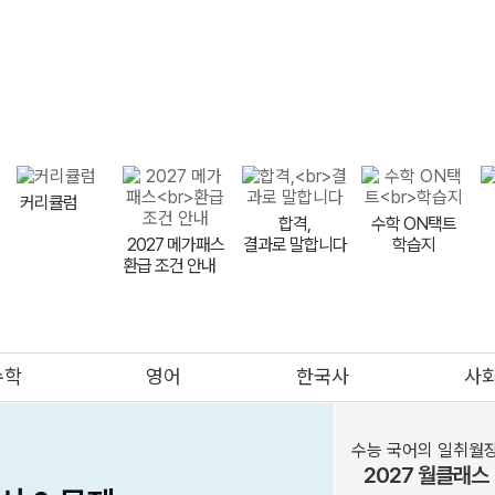
9평 대비
FINAL
9평 이벤트
LIVE 설명회
반수 특강
비타
메가스터디
커리큘럼
합격,
수학 ON택트
2027 메가패스
결과로 말합니다
학습지
환급 조건 안내
meBOOK
제안하기
수학
영어
한국사
사
의대
메가클럽
프리미엄관
멤버십
수능 국어의 일취월
2027 월클래스