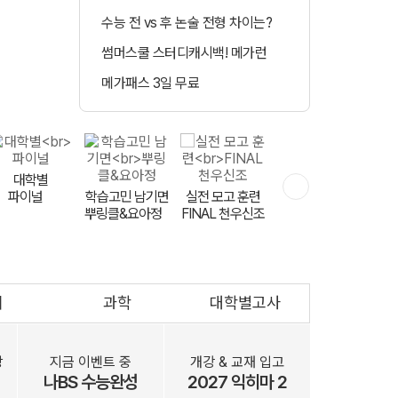
수능 전 vs 후 논술 전형 차이는?
정시 합격예측 
썸머스쿨 스터디캐시백! 메가런
매일 수강 미션 도
메가패스 3일 무료
메가클럽 멤버십 
민교재
대학별
파이널
학습고민 남기면
하반기 등급 UP
실전 모고 훈련
뿌링클&요아정
FINAL 천우신조
영어는 V 김지영
회
과학
대학별고사
문항 출제자
공개 모집
장
지금 이벤트 중
개강 & 교재 입고
나BS 수능완성
2027 익히마 2