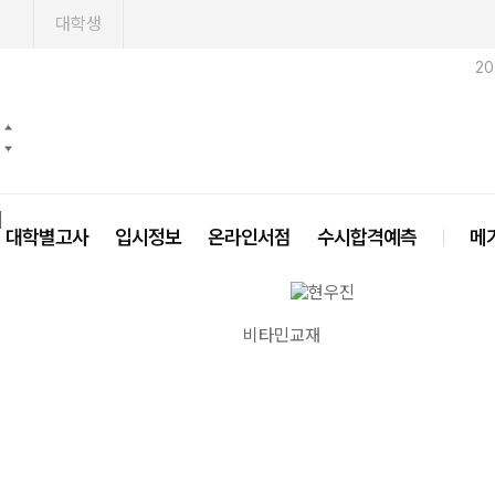
1
대학생
2
닫기
대학별고사
입시정보
온라인서점
수시합격예측
메