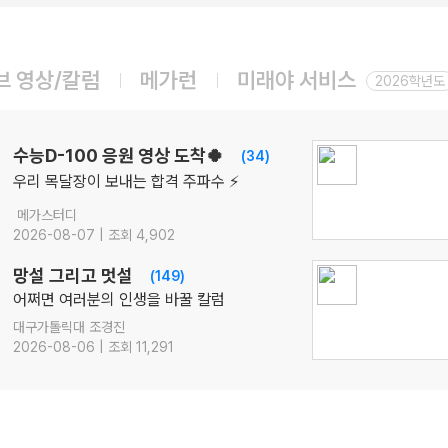
08.10(월)
[윤리와 사상] 캔버스 완자
윤리와 사상
윤재준
선생님
브 영상/칼럼
메가런
미래야 서비스
08.10(월)
2026학년도
[영어ll 비상] BE:Essential 교과서 1등급
영어
이혜승
선생님
08.10(월)
수능D-100 응원 영상 도착🍀
(34)
[공통영어2 비상] 점수가 되는 영어 감각 교과서
우리 목달장이 보내는 합격 주파수 ⚡
영어
김엄지
선생님
메가스터디
08.12(수)
2026-08-07 | 조회 4,902
2027 김기현의 COLLECTION 모의고사 시즌1
수학
김기현
선생님
망설 그리고 멋설
(149)
08.12(수)
어쩌면 여러분의 인생을 바꿀 칼럼
2027 박석준의 EBS! [문학 압축]
대구가톨릭대 조경진
국어
박석준
선생님
2026-08-06 | 조회 11,291
08.14(금)
[22개정] 강민철의 기본2 [문학]
국어
강민철
선생님
08.14(금)