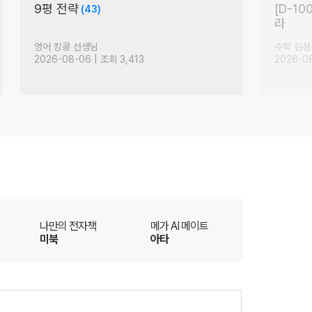
수능 독서 사회(통합형),
러셀 현
매 단락 첫 문장 집중!
(Feat
(19)
국어 최인호 선생님
국어 박석
2026-08-07 | 조회 1,376
2026-08
더
나만의 전자책
메가 AI 메이트
미북
아타