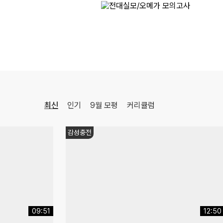
ONSET 모의고사 - 시즌1
수학
강영찬
선생님
08.17(월)
[22개정] [확률과 통계] 김기현의 수능 KICK-OFF
수학
김기현
선생님
08.18(화)
[정치와법] 2027 적자생존 모의고사 시즌2
[15개정] 일반사회
최적
선생님
08.18(화)
최신
인기
9월 모평
커리큘럼
[사회문화] 2027 적자생존 모의고사 시즌2
[15개정] 일반사회
최적
선생님
08.08(토)
대학별
[생활과윤리] 2027 FINAL FIVE ZONE 모의고사 (시즌1)
[15개정] 윤리
어준규
선생님
17:32
14:20