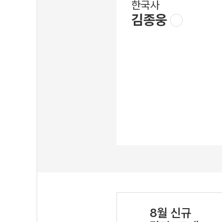
한국사
김종웅
8월 신규