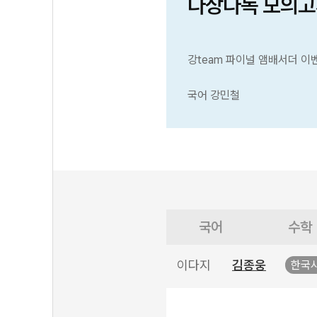
다상다독 모의고
강team 파이널 앰배서더 이
국어 강민철
국어
수학
이다지
김종웅
한국