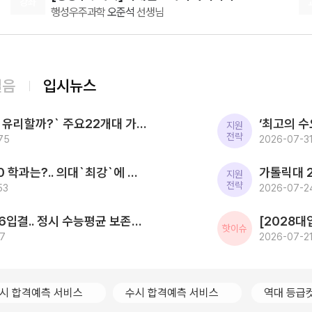
강좌
행성우주과학
오준석
선생님
단권화해서 노트필기 해둔 거 아침에 30분 보고, 한국
사 시험 전에 12분 보고 했더니 한국사 점수가 절대 45
08.08(토)
점 이하로 떨어지지는 않더군요.. 웅쌤 덕분에 어느정도
[윤리와사상] 2027 ZIP-UP N제
수능 한국사에 대한 축을 잡은
[15개정] 윤리
어준규
선생님
08.10(월)
걸음
입시뉴스
[영어 독해와 작문 YBM] BE:Essential 교과서 1등급
영어
이혜승
선생님
[2027대입] `사탐런 유리할까?` 주요22개대 가운데 수시 `사탐런 불가` 서울대 등 6개교 `수능최저 과탐지정`
08.10(월)
지원
전략
75
[공통영어2 YBM(김)] 점수가 되는 영어 감각 교과서
2026-07-31
영어
김엄지
선생님
2026 SKY 입결 톱10 학과는?.. 의대`최강`에 첨단학과/무전공/경제 약진 ‘다변화 흐름`
08.10(월)
지원
전략
53
[인문학과 윤리] 캔버스 교과서 리베르스쿨
2026-07-2
인문학과 윤리
윤재준
선생님
한국전통문화대 2026입결.. 정시 수능평균 보존과학 1.5등급 `최고` 국가유산관리 전통건축/무형유산 톱3
08.10(월)
핫이슈
67
[영어 독해와 작문 능률] BE:Essential 교과서 1등급
2026-07-21
영어
이혜승
선생님
08.10(월)
[공통영어2 미래엔] 점수가 되는 영어 감각 교과서
시 합격예측 서비스
수시 합격예측 서비스
역대 등급
영어
김엄지
선생님