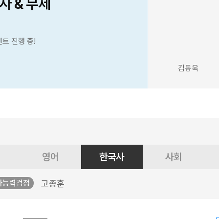
사 & 무제
벤트 진행 중!
김동욱
영어
한국사
사회
고종훈
사능력검정