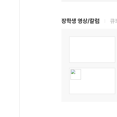
장학생 영상/칼럼
큐