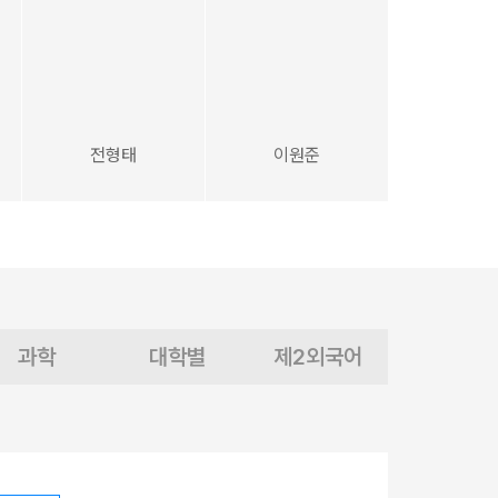
전형태
이원준
과학
대학별
제2외국어