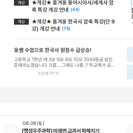
★개강★ 흥겨웅 동아시아사/세계사 압
개강
축 특강 개강 안내
(44)
★개강★ 흥겨웅 한국사 압축 특강(단 9
개강
강) 개강 안내
(78)
웅쌤 수업으로 한국사 원점수 급상승!
고등학교 1학년 때 3모 6모 9모 10모 3344등급 받은
준매국노였습니다 크흠... 그래도 나름..? 학교에서 공
부도 좀 하는 편이기도 하고...(1학년때는....) 모고에서
수강생 이*기
한국사 빼고 국수영사과에서 전부 1을 받았었기 때문에
08.18(화)
담임쌤께서 한국사 딱 한번만 정리해 보는게 어떻겠냐
고 말씀 주셨었는데요... 메가패스가 있다보니까 메가스
[사회문화] 2027 적자생존 모의고사 시즌2
터디에서 한국사 강의를 찾아보다가 무엇보다 한국사
[15개정] 일반사회
최적
선생님
는 "재미있고" "크게 부담스럽지 않게" 공부하고 싶다
08.08(토)
는 생각이 있었습니다. 그러다가 예전에 캐스트에서 왕
[생활과윤리] 2027 FINAL FIVE ZONE 모의고사 (시즌1)
왕 만나뵀던 웅쌤 강의를 듣게 되었습니당. 물론 강의를
허투루 듣진 않았고, 노트필기 꼼꼼히 하면서 `기왕 한
[15개정] 윤리
어준규
선생님
번 공부하는거 제대로 공부해보자` 마인드로 열심히 수
08.08(토)
강했슴니다. 그거 2주정도 빠르고 꼼꼼하게 공부하고,
개강
[행성우주과학] 미래엔 교과서 파헤치기
2학년이 되어서 3모, 6모, 9모, 10모 보기 전에 미리