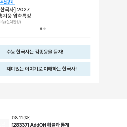
추천강좌
추천강좌
[한국사] 2027
[한국사] 2027
흥겨웅 압축특강
반가웅 개념완
수능(실력완성)
수능+내신(개념완성)
수능 한국사는 김종웅을 듣자!
재미있는 이야기로 이해하는 한국사!
08.18(화)
[29542] 2027 김기현 컬렉션 - 실전 모의고사 <시즌1>
수학
김기현
선생님
08.11(화)
[29427] 2027 Fine-Tuning 수2
수학
강영찬
선생님
08.11(화)
입고
[28337] AddON 확률과 통계