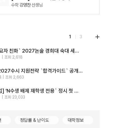
교재
수학
강영찬
선생님
08.11(화)
[29426] 2027 Fine-Tuning 수1
수학
강영찬
선생님
08.12(수)
1
3
[29860] 강민철의 기본2 문학 (2권 SET)
국어
강민철
선생님
‘최고의 수요자 친화` 2027논술 경희대 숙대 세종대 성신여대 광운대 5개교.. 모의논술/채점/해설영상/가이드북 4종 제공
08.18(화)
지원
전략
 | 조회 2,618
[29542] 2027 김기현 컬렉션 - 실전 모의고사 <시즌1>
2026-
알림
수학
김기현
선생님
가톨릭대 2027수시 지원전략 `합격가이드` 공개.. `입결부터 면접문항 합격사례까지 총망라`
08.11(화)
지원
전략
4 | 조회 2,663
[29427] 2027 Fine-Tuning 수2
2026-
강의
수학
강영찬
선생님
[2028대입] ‘N수생 배제 재학생 전용` 정시 첫 등장.. 고대489명 서강대90명
지원
전략
 | 조회 23,033
2026-
컷
정답률 & 난이도
대학정보