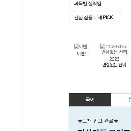
과목별 실력업
관심 집중 교재 PICK
이벤트
2026
변함없는 선택
국어
AI
스마트 매쓰
인테그랄/
큐브/김급식
★교재 입고 완료★