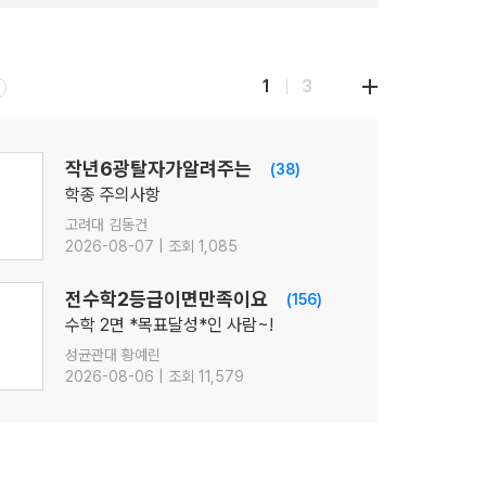
1
3
작년6광탈자가알려주는
(38)
학종 주의사항
고려대 김동건
2026-08-07 | 조회 1,085
전수학2등급이면만족이요
(156)
수학 2면 *목표달성*인 사람~!
성균관대 황예린
2026-08-06 | 조회 11,579