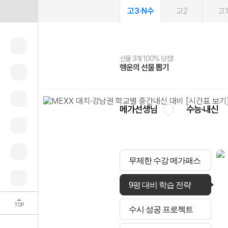
고3·N수
고2
고
선물 3개 100% 당첨!
선물 100% 증정!
여름방학 스터디 캐시백
2027 러셀 단과
스마트러닝앱
메가패스
메가패스 수강생 무료혜택!
사회공헌 캠페인
행운의 선물 뽑기
메가스터디 X 올리브
메가런 썸머스쿨
강사 공개선발
설문 EVENT
3일 무료 체험권
메가클럽 멤버십
희망이룸 메가나눔
영
메가선생님
수능·내신
무제한 수강 메가패스
9평 대비 학습 전략
TOP
수시 성공 프로젝트