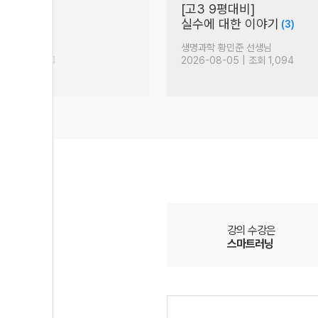
[D-100] 꿈이라는 건 꾸는
)
라
이룰 수 있는 것
(332)
님
수학 김성은 선생님
| 조회 3,413
2026-08-07 | 조회 5,156
강의 수강은
스마트러닝