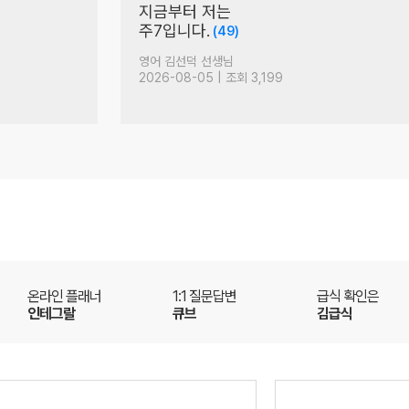
 게 아니
2027학년도 논술 대비법:
홍익대(서울)
논술 박기호 선생님
2026-08-07 | 조회 402
온라인 플래너
1:1 질문답변
급식 확인은
인테그랄
큐브
김급식