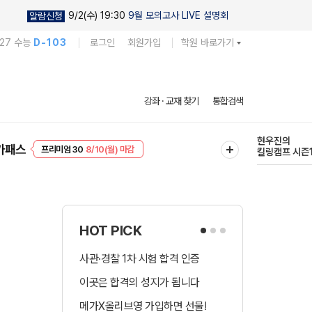
9/2(수) 19:30
9월 모의고사 LIVE 설명회
알람신청
027 수능
D-103
로그인
회원가입
학원 바로가기
다채로운 난도
강좌 · 교재 찾기
통합검색
실전 모의고사
프리미엄 30
8/10(월) 마감
현우진의
가패스
EVENT
8/10(월) 마감
킬링캠프 시즌
HOT PICK
사관·경찰 1차 시험 합격 인증
수시 합격예측 
이곳은 합격의 성지가 됩니다
국어 다상다독 
메가X올리브영 가입하면 선물!
장학금 총 9천! 