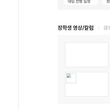
대입 전형 일정
정
장학생 영상/칼럼
큐