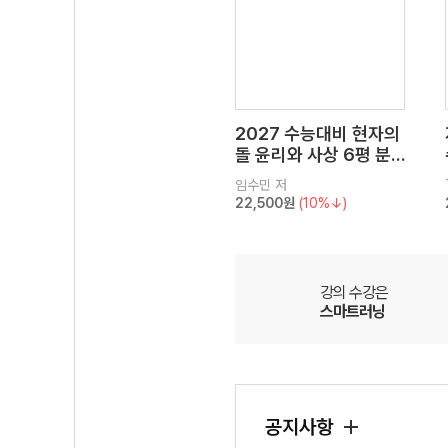
2027 수능대비 현자의
돌 윤리와 사상 6평 분
석서&EBS 수능완성 연
임수민
저
계 N제
22,500원
(10%↓)
강의 수강은
스마트러닝
공지사항