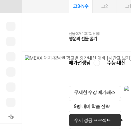
고3·N수
고2
고
선물 3개 100% 당첨!
선물 100% 증정!
여름방학 스터디 캐시백
2027 러셀 단과
스마트러닝앱
메가패스
메가패스 수강생 무료혜택!
사회공헌 캠페인
행운의 선물 뽑기
메가스터디 X 올리브
메가런 썸머스쿨
강사 공개선발
설문 EVENT
3일 무료 체험권
메가클럽 멤버십
희망이룸 메가나눔
영
메가선생님
수능·내신
무제한 수강 메가패스
9평 대비 학습 전략
TOP
수시 성공 프로젝트