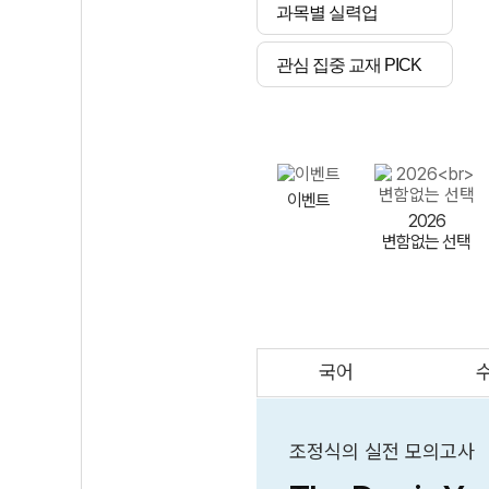
과목별 실력업
관심 집중 교재 PICK
이벤트
2026
변함없는 선택
국어
AI
스마트 매쓰
인테그랄/
큐브/김급식
조정식의 실전 모의고사