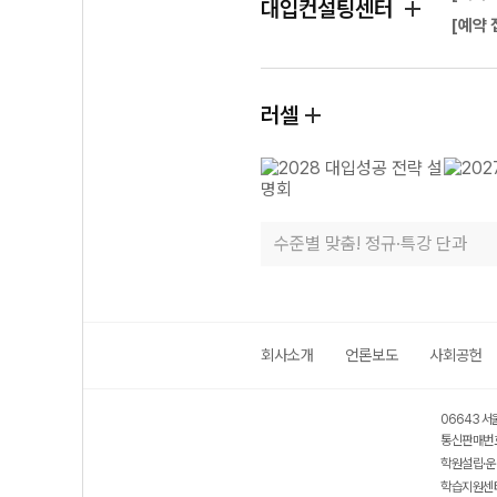
대입컨설팅센터
[예약 
러셀
수준별 맞춤! 정규·특강 단과
회사소개
언론보도
사회공헌
06643 서
통신판매번호
학원설립·운
학습지원센터