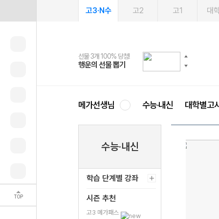
고3·N수
고2
고1
대
선물 3개 100% 당첨!
선물 100% 증정!
여름방학 스터디 캐시백
2027 러셀 단과
스마트러닝앱
메가패스
메가패스 수강생 무료혜택!
사회공헌 캠페인
행운의 선물 뽑기
메가스터디 X 올리브
메가런 썸머스쿨
강사 공개선발
설문 EVENT
3일 무료 체험권
메가클럽 멤버십
희망이룸 메가나눔
영
메가선생님
수능·내신
대학별고
수능·내신
학습 단계별 강좌
TOP
시즌 추천
고3 메가패스