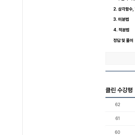
2. 삼각함수,
3. 미분법
4. 적분법
정답 및 풀이
클린 수강평
62
61
60