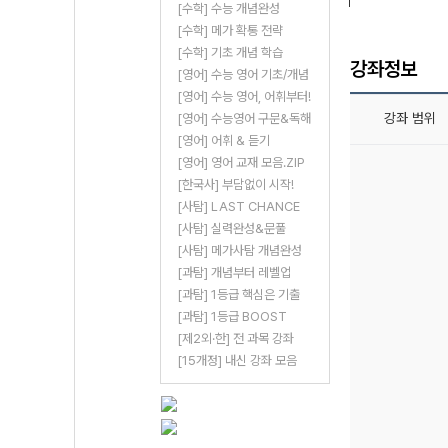
[수학] 수능 개념완성
[수학] 메가 확통 전략
[수학] 기초 개념 학습
강좌정보
[영어] 수능 영어 기초/개념
[영어] 수능 영어, 어휘부터!
강좌 범위
[영어] 수능영어 구문&독해
[영어] 어휘 & 듣기
[영어] 영어 교재 모음.ZIP
[한국사] 부담없이 시작!
[사탐] LAST CHANCE
[사탐] 실력완성&문풀
[사탐] 메가사탐 개념완성
[과탐] 개념부터 레벨업
[과탐] 1등급 핵심은 기출
[과탐] 1등급 BOOST
[제2외·한] 전 과목 강좌
[15개정] 내신 강좌 모음