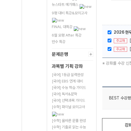
뉴스타트 메가패스
9평 대비 특강&모의고사
FINAL 대특강
2026 현
6월 모평 After 특강
주교재
반수 특강
주교재
문제은행
※ 강좌를 수강 신
과목별 기획 강좌
[국어] 1등급 실력완성
[국어] EBS 연계 대비
[국어] 수능 학습 가이드
[국어] 독서&문학
BEST 수강평
[국어] 선택과목 가이드
[수학] 파이널 모의고사
[수학] 올바른 문풀 완성
강
[수학] 기출로 읽는 수능