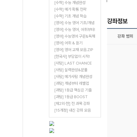
[수학] 수능 개념완성
[수학] 메가 확통 전략
[수학] 기초 개념 학습
강좌정보
[영어] 수능 영어 기초/개념
[영어] 수능 영어, 어휘부터!
강좌 범위
[영어] 수능영어 구문&독해
[영어] 어휘 & 듣기
[영어] 영어 교재 모음.ZIP
[한국사] 부담없이 시작!
[사탐] LAST CHANCE
[사탐] 실력완성&문풀
[사탐] 메가사탐 개념완성
[과탐] 개념부터 레벨업
[과탐] 1등급 핵심은 기출
[과탐] 1등급 BOOST
[제2외·한] 전 과목 강좌
[15개정] 내신 강좌 모음