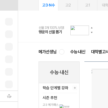
고3·N수
고2
고1
대
선물 3개 100% 당첨!
선물 100% 증정!
여름방학 스터디 캐시백
2027 러셀 단과
스마트러닝앱
메가패스
메가패스 수강생 무료혜택!
사회공헌 캠페인
행운의 선물 뽑기
메가스터디 X 올리브
메가런 썸머스쿨
강사 공개선발
설문 EVENT
3일 무료 체험권
메가클럽 멤버십
희망이룸 메가나눔
영
메가선생님
수능·내신
대학별고
수능·내신
학습 단계별 강좌
TOP
시즌 추천
고3 메가패스