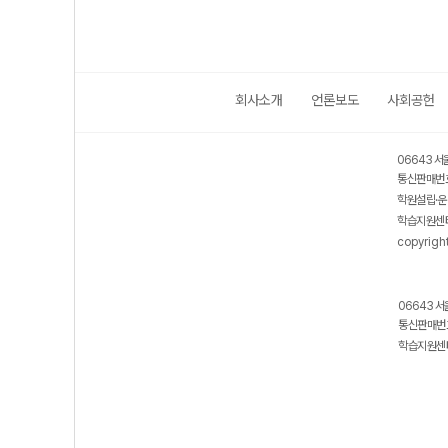
회사소개
언론보도
사회공헌
06643 서
통신판매번호
학원설립·운
학습지원센터
copyrigh
06643 서
통신판매번호
학습지원센터