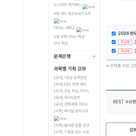
뉴스타트 메가패스
9평 대비 특강&모의고사
FINAL 대특강
2026 현우
6월 모평 After 특강
주교재
반수 특강
주교재
문제은행
※ 강좌를 수강 신
과목별 기획 강좌
[국어] 1등급 실력완성
[국어] EBS 연계 대비
[국어] 수능 학습 가이드
[국어] 독서&문학
BEST 수강평
[국어] 선택과목 가이드
[수학] 파이널 모의고사
[수학] 올바른 문풀 완성
강
[수학] 기출로 읽는 수능