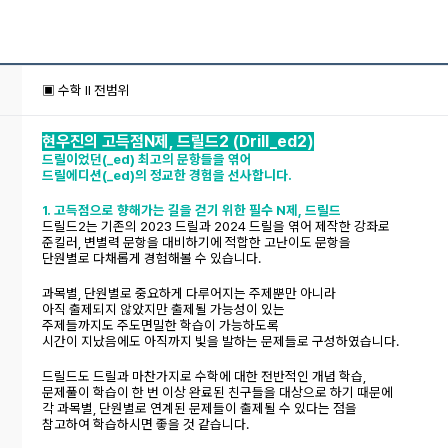
▣ 수학 ll 전범위
현우진의 고득점N제, 드릴드2 (Drill_ed2)
드릴이었던(_ed) 최고의 문항들을 엮어
드릴에디션(_ed)의 정교한 경험을 선사합니다.
1. 고득점으로 향해가는 길을 걷기 위한 필수 N제, 드릴드
드릴드2는 기존의 2023 드릴과 2024 드릴을 엮어 제작한 강좌로
준킬러, 변별력 문항을 대비하기에 적합한 고난이도 문항을
단원별로 다채롭게 경험해볼 수 있습니다.
과목별, 단원별로 중요하게 다루어지는 주제뿐만 아니라
아직 출제되지 않았지만 출제될 가능성이 있는
주제들까지도 주도면밀한 학습이 가능하도록
시간이 지났음에도 아직까지 빛을 발하는 문제들로 구성하였습니다.
드릴드도 드릴과 마찬가지로 수학에 대한 전반적인 개념 학습,
문제풀이 학습이 한 번 이상 완료된 친구들을 대상으로 하기 때문에
각 과목별, 단원별로 연계된 문제들이 출제될 수 있다는 점을
참고하여 학습하시면 좋을 것 같습니다.