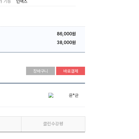
가 기능
인덱스
86,000원
38,000원
장바구니
바로결제
윤*균
클린수강평