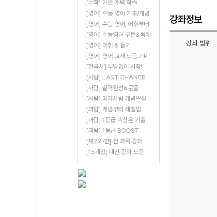
[수학] 기초 개념 학습
[영어] 수능 영어 기초/개념
강좌정보
[영어] 수능 영어, 어휘부터!
[영어] 수능영어 구문&독해
강좌 범위
[영어] 어휘 & 듣기
[영어] 영어 교재 모음.ZIP
[한국사] 부담없이 시작!
[사탐] LAST CHANCE
[사탐] 실력완성&문풀
[사탐] 메가사탐 개념완성
[과탐] 개념부터 레벨업
[과탐] 1등급 핵심은 기출
[과탐] 1등급 BOOST
[제2외·한] 전 과목 강좌
[15개정] 내신 강좌 모음