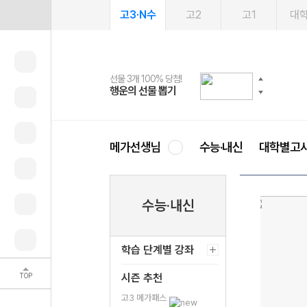
고3·N수
고2
고1
대
선물 3개 100% 당첨!
선물 100% 증정!
여름방학 스터디 캐시백
2027 러셀 단과
스마트러닝앱
메가패스
메가패스 수강생 무료혜택!
사회공헌 캠페인
행운의 선물 뽑기
메가스터디 X 올리브
메가런 썸머스쿨
강사 공개선발
설문 EVENT
3일 무료 체험권
메가클럽 멤버십
희망이룸 메가나눔
영
메가선생님
수능·내신
대학별고
수능·내신
학습 단계별 강좌
TOP
시즌 추천
고3 메가패스