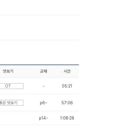
맛보기
교재
시간
OT
-
05:21
통강 맛보기
p6~
57:06
p14~
1:08:28