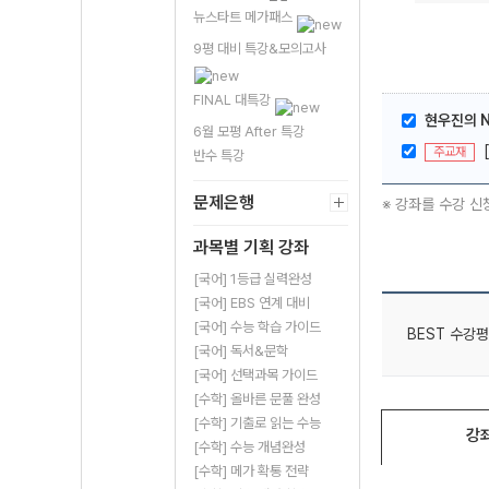
뉴스타트 메가패스
9평 대비 특강&모의고사
FINAL 대특강
현우진의 N제
6월 모평 After 특강
주교재
반수 특강
문제은행
※ 강좌를 수강 신
과목별 기획 강좌
[국어] 1등급 실력완성
[국어] EBS 연계 대비
[국어] 수능 학습 가이드
BEST 수강평
[국어] 독서&문학
[국어] 선택과목 가이드
[수학] 올바른 문풀 완성
[수학] 기출로 읽는 수능
강
[수학] 수능 개념완성
[수학] 메가 확통 전략