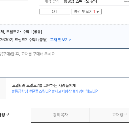
제작 방식
동영상 스튜디오 강의
부
OT
통강 맛보기
1
▼
, 드릴드2 - 수학ll (공통)
[26302] 드릴드2 수학Ⅱ (공통)
교재 맛보기
>
메가스터디
청(구매)한 후, 교재를 구매해 주세요.
드릴6과 드릴드2를 고민하는 사람들에게
#등급향상 #문풀스킬UP #사고력향상 #개념이해도UP
좌정보
강의목차
교재정보