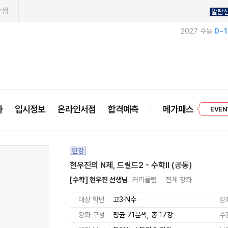
학생
알람
2027 수능
D-
프리미엄 
사
입시정보
온라인서점
합격예측
메가패스
EVEN
완강
현우진의 N제, 드릴드2 - 수학ll (공통)
[수학] 현우진 선생님
커리큘럼
전체 강좌
대상 학년
고3·N수
강
강좌 구성
평균 71분씩, 총 17강
수