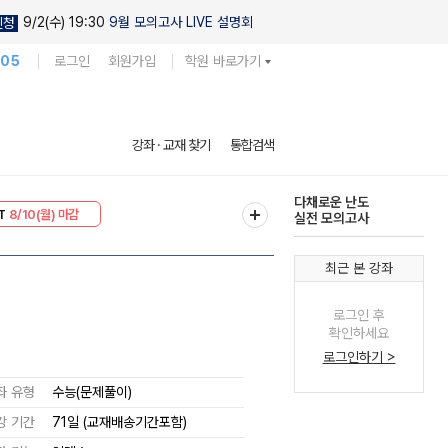
9/2(수) 19:30
9월 모의고사 LIVE 설명회
신청
105
로그인
회원가입
학원 바로가기
현우진의
강좌 · 교재 찾기
통합검색
킬링캠프 시즌1
30
8/10(월) 마감
다채로운 난도
T
8/10(월) 마감
실전 모의고사
최근 본 강좌
로그인 후
확인하세요
로그인하기 >
좌 유형
수능(문제풀이)
강 기간
71일 (교재배송기간포함)