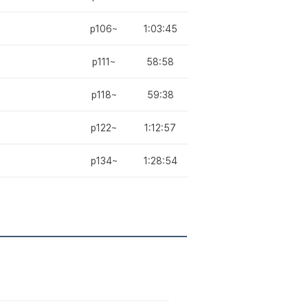
p106~
1:03:45
p111~
58:58
p118~
59:38
p122~
1:12:57
p134~
1:28:54