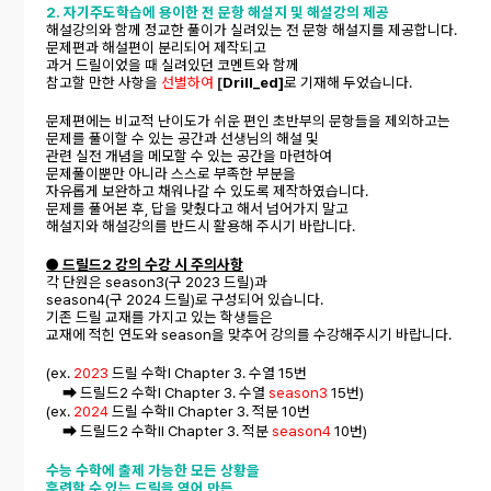
2. 자기주도학습에 용이한 전 문항 해설지 및 해설강의 제공
해설강의와 함께 정교한 풀이가 실려있는 전 문항 해설지를 제공합니다.
문제편과 해설편이 분리되어 제작되고
과거 드릴이었을 때 실려있던 코멘트와 함께
참고할 만한 사항을
선별하여
[
Drill_ed]
로 기재해 두었습니다.
문제편에는 비교적 난이도가 쉬운 편인 초반부의 문항들을 제외하고는
문제를 풀이할 수 있는 공간과 선생님의 해설 및
관련 실전 개념을 메모할 수 있는 공간을 마련하여
문제풀이뿐만 아니라 스스로 부족한 부분을
자유롭게 보완하고 채워나갈 수 있도록 제작하였습니다.
문제를 풀어본 후, 답을 맞췄다고 해서 넘어가지 말고
해설지와 해설강의를 반드시 활용해 주시기 바랍니다.
● 드릴드2 강의 수강 시 주의사항
각 단원은 season3(구 2023 드릴)과
season4(구 2024 드릴)로 구성되어 있습니다.
기존 드릴 교재를 가지고 있는 학생들은
교재에 적힌 연도와 season을 맞추어 강의를 수강해주시기 바랍니다.
(ex.
2023
드릴 수학Ⅰ Chapter 3. 수열 15번
➡ 드릴드2 수학Ⅰ Chapter 3. 수열
season3
15번)
(ex.
2024
드릴 수학Ⅱ Chapter 3. 적분 10번
➡ 드릴드2 수학Ⅱ Chapter 3. 적분
season4
10번)
수능 수학에 출제 가능한 모든 상황을
훈련할 수 있는 드릴을 엮어 만든