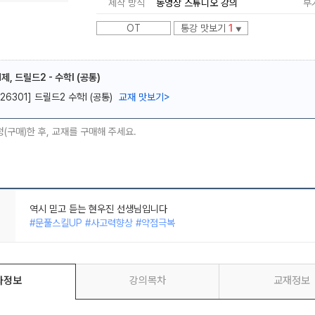
제작 방식
동영상 스튜디오 강의
부
OT
통강 맛보기
1
▼
, 드릴드2 - 수학l (공통)
[26301] 드릴드2 수학Ⅰ (공통)
교재 맛보기
>
메가스터디
청(구매)한 후, 교재를 구매해 주세요.
역시 믿고 듣는 현우진 선생님입니다
#문풀스킬UP #사고력향상 #약점극복
최고의 N제
#문풀스킬UP #깔끔한판서 #사고력향상 #약점극복
역시 믿고 듣는 현우진 선생님입니다
#문풀스킬UP #사고력향상 #약점극복
좌정보
강의목차
교재정보