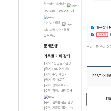
뉴스타트 메가패스
9평 대비 특강&모의고사
FINAL 대특강
현우진의 N제
6월 모평 After 특강
주교재
반수 특강
문제은행
※ 강좌를 수강 신
과목별 기획 강좌
[국어] 1등급 실력완성
[국어] EBS 연계 대비
[국어] 수능 학습 가이드
BEST 수강평
[국어] 독서&문학
[국어] 선택과목 가이드
[수학] 파이널 모의고사
강
[수학] 올바른 문풀 완성
[수학] 기출로 읽는 수능