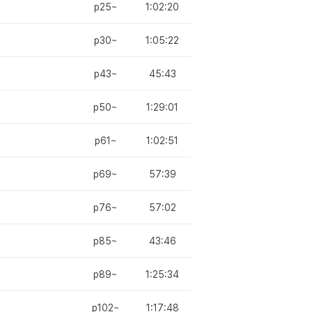
p25~
1:02:20
p30~
1:05:22
p43~
45:43
p50~
1:29:01
p61~
1:02:51
p69~
57:39
p76~
57:02
p85~
43:46
p89~
1:25:34
p102~
1:17:48