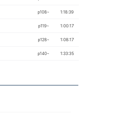
p108~
1:18:39
p119~
1:00:17
p128~
1:08:17
p140~
1:33:35