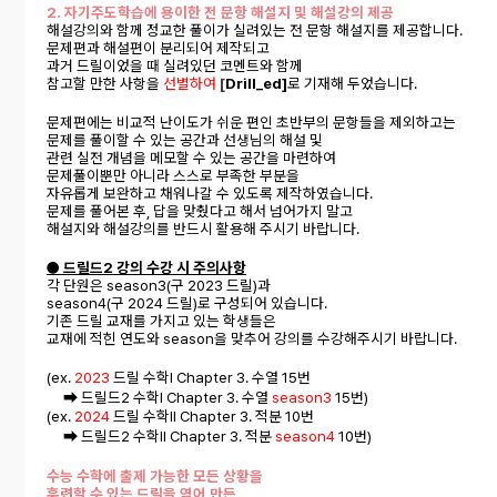
2. 자기주도학습에 용이한 전 문항 해설지 및 해설강의 제공
해설강의와 함께 정교한 풀이가 실려있는 전 문항 해설지를 제공합니다.
문제편과 해설편이 분리되어 제작되고
과거 드릴이었을 때 실려있던 코멘트와 함께
참고할 만한 사항을
선별하여
[
Drill_ed]
로 기재해 두었습니다.
문제편에는 비교적 난이도가 쉬운 편인 초반부의 문항들을 제외하고는
문제를 풀이할 수 있는 공간과 선생님의 해설 및
관련 실전 개념을 메모할 수 있는 공간을 마련하여
문제풀이뿐만 아니라 스스로 부족한 부분을
자유롭게 보완하고 채워나갈 수 있도록 제작하였습니다.
문제를 풀어본 후, 답을 맞췄다고 해서 넘어가지 말고
해설지와 해설강의를 반드시 활용해 주시기 바랍니다.
● 드릴드2 강의 수강 시 주의사항
각 단원은 season3(구 2023 드릴)과
season4(구 2024 드릴)로 구성되어 있습니다.
기존 드릴 교재를 가지고 있는 학생들은
교재에 적힌 연도와 season을 맞추어 강의를 수강해주시기 바랍니다.
(ex.
2023
드릴 수학Ⅰ Chapter 3. 수열 15번
➡ 드릴드2 수학Ⅰ Chapter 3. 수열
season3
15번)
(ex.
2024
드릴 수학Ⅱ Chapter 3. 적분 10번
➡ 드릴드2 수학Ⅱ Chapter 3. 적분
season4
10번)
수능 수학에 출제 가능한 모든 상황을
훈련할 수 있는 드릴을 엮어 만든