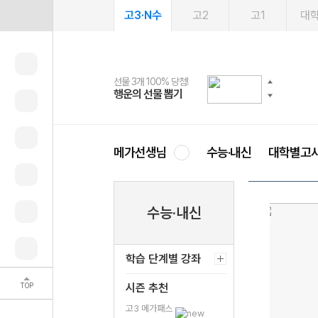
고3·N수
고2
고1
대
선물 3개 100% 당첨!
선물 100% 증정!
여름방학 스터디 캐시백
2027 러셀 단과
스마트러닝앱
메가패스
메가패스 수강생 무료혜택!
사회공헌 캠페인
행운의 선물 뽑기
메가스터디 X 올리브
메가런 썸머스쿨
강사 공개선발
설문 EVENT
3일 무료 체험권
메가클럽 멤버십
희망이룸 메가나눔
영
메가선생님
수능·내신
대학별고
수능·내신
학습 단계별 강좌
TOP
시즌 추천
고3 메가패스