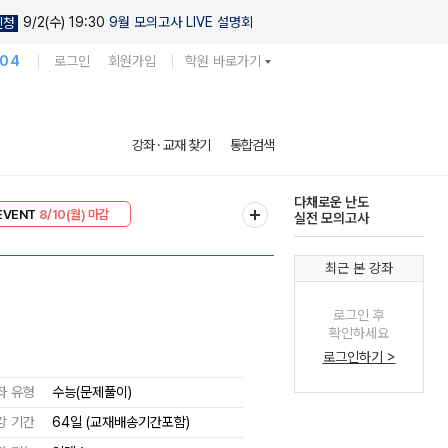
9/2(수) 19:30
9월 모의고사 LIVE 설명회
신청
104
로그인
회원가입
학원 바로가기
현우진의
강좌 · 교재 찾기
통합검색
킬링캠프 시즌1
리미엄 30
8/10(월) 마감
다채로운 난도
EVENT
8/10(월) 마감
실전 모의고사
최근 본 강좌
로그인 후
확인하세요
로그인하기 >
좌 유형
수능(문제풀이)
강 기간
64일 (교재배송기간포함)