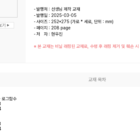
발행처 : 선생님 제작 교재
발행일 : 2025-03-05
사이즈 : 252*275 (가로 * 세로, 단위 : mm)
보기
▶
페이지 : 208 page
저 자 : 현우진
※ 본 교재는 비닐 래핑된 교재로, 수령 후 래핑 제거 및 훼손 
교재 목차
와 로그함수
3
4
3
4