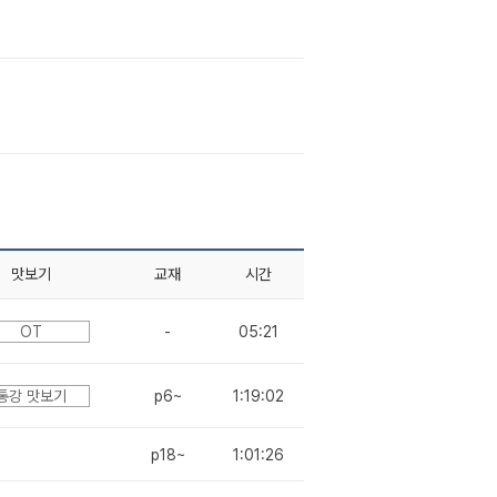
맛보기
교재
시간
OT
-
05:21
통강 맛보기
p6~
1:19:02
p18~
1:01:26