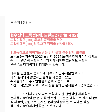
▣ 수학 l 전범위
현우진의 고득점N제, 드릴드2 (Drill_ed2)
드릴이었던(_ed) 최고의 문항들을 엮어
드릴에디션(_ed)의 정교한 경험을 선사합니다.
1. 고득점으로 향해가는 길을 걷기 위한 필수 N제, 드릴드
드릴드2는 기존의 2023 드릴과 2024 드릴을 엮어 제작한 강좌로
준킬러, 변별력 문항을 대비하기에 적합한 고난이도 문항을
단원별로 다채롭게 경험해볼 수 있습니다.
과목별, 단원별로 중요하게 다루어지는 주제뿐만 아니라
아직 출제되지 않았지만 출제될 가능성이 있는
주제들까지도 주도면밀한 학습이 가능하도록
시간이 지났음에도 아직까지 빛을 발하는 문제들로 구성하였습니다.
드릴드도 드릴과 마찬가지로 수학에 대한 전반적인 개념 학습,
문제풀이 학습이 한 번 이상 완료된 친구들을 대상으로 하기 때문에
각 과목별, 단원별로 연계된 문제들이 출제될 수 있다는 점을
참고하여 학습하시면 좋을 것 같습니다.