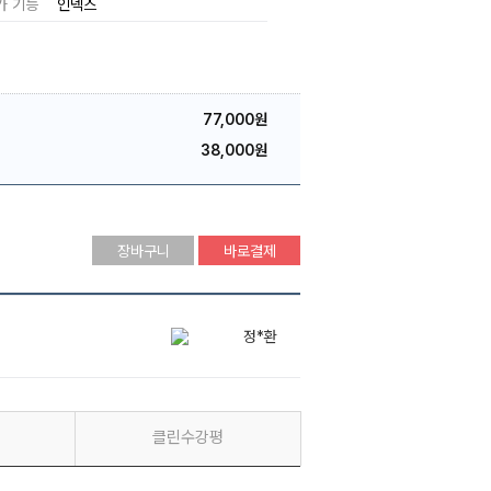
가 기능
인덱스
77,000원
38,000원
장바구니
바로결제
정*환
최*은
정*환
클린수강평