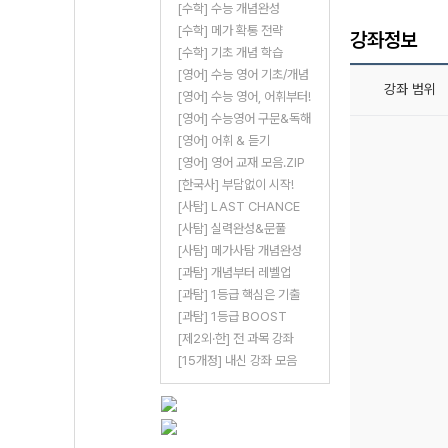
[수학] 수능 개념완성
[수학] 메가 확통 전략
강좌정보
[수학] 기초 개념 학습
[영어] 수능 영어 기초/개념
강좌 범위
[영어] 수능 영어, 어휘부터!
[영어] 수능영어 구문&독해
[영어] 어휘 & 듣기
[영어] 영어 교재 모음.ZIP
[한국사] 부담없이 시작!
[사탐] LAST CHANCE
[사탐] 실력완성&문풀
[사탐] 메가사탐 개념완성
[과탐] 개념부터 레벨업
[과탐] 1등급 핵심은 기출
[과탐] 1등급 BOOST
[제2외·한] 전 과목 강좌
[15개정] 내신 강좌 모음