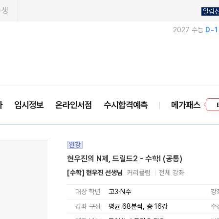
학생
알람
2027 수능
D-
프
사
입시정보
온라인서점
수시합격예측
메가패스
완강
현우진의 N제, 드릴드2 - 수학l (공통)
[수학] 현우진 선생님
커리큘럼
전체 강좌
대상 학년
고3·N수
강
강좌 구성
평균 68분씩, 총 16강
수