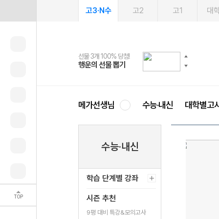
고3·N수
고2
고1
대
선물 3개 100% 당첨!
선물 100% 증정!
2027 러셀 단과
스마트러닝앱
메가패스
메가패스 수강생 무료혜택!
사회공헌 캠페인
행운의 선물 뽑기
메가스터디 X 올리브
강사 공개선발
설문 EVENT
3일 무료 체험권
메가클럽 멤버십
희망이룸 메가나눔
영
메가선생님
수능·내신
대학별고
수능·내신
학습 단계별 강좌
TOP
시즌 추천
9평 대비 특강&모의고사