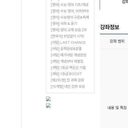
강
[영어] 수능 영어 기초/개념
[영어] 수능 영어, 어휘부터!
[영어] 수능영어 구문&독해
[영어] 어휘 & 듣기
강좌정보
[영어] 영어 교재 모음.ZIP
[한국사] 부담없이 시작!
강좌 범위
[사탐] LAST CHANCE
[사탐] 실력완성&문풀
[사탐] 메가사탐 개념완성
[과탐] 개념부터 레벨업
[과탐] 1등급 핵심은 기출
[과탐] 1등급 BOOST
[제2외·한] 전 과목 강좌
[15개정] 내신 강좌 모음
내용 및 특징