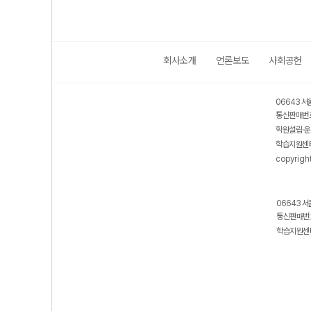
회사소개
언론보도
사회공헌
06643 서
통신판매번호
학원설립·운
학습지원센터
copyrigh
06643 서
통신판매번호
학습지원센터