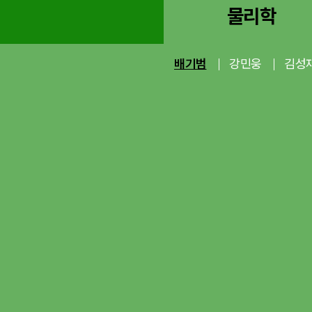
물리학
배기범
강민웅
김성