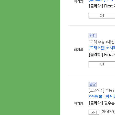
배기범
[물리학l] Fir
OT
완강
[고3] 수능+내신
[교재소진] ※ 시
배기범
[물리학l] Fir
OT
완강
[고3·N수] 수능
※수능 물리학 만
[물리학I] 필수
배기범
교재