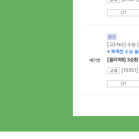
OT
완강
[고3·N수] 수능
※ 똑똑한 수능 물
[물리학ll] 3순
배기범
교재
OT