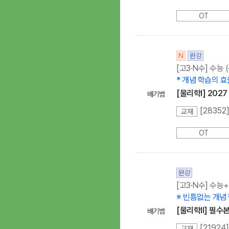
OT
N
완강
[고3·N수] 수능
* 개념 학습의 
[물리학l] 202
배기범
교재
OT
완강
[고3·N수] 수능
※ 빈틈없는 개념 
[물리학ll] 필수
배기범
[2192
교재