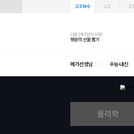
고3·N수
고2
고
선물 3개 100% 당첨!
선물 100% 증정!
2027 러셀 단과
스마트러닝앱
메가패스
메가패스 수강생 무료혜택!
사회공헌 캠페인
행운의 선물 뽑기
메가스터디 X 올리브
강사 공개선발
설문 EVENT
3일 무료 체험권
메가클럽 멤버십
희망이룸 메가나눔
영
메가선생님
수능·내신
물리학