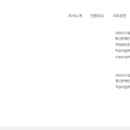
회사소개
언론보도
사회공헌
06643 서
통신판매번호
학원설립·운
학습지원센터
copyrigh
06643 서
통신판매번호
학습지원센터