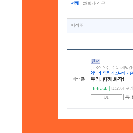
전체
화법과 작문
박석준
완강
[고3·2·N수] 수능 (개념완
화법과 작문 기초부터 기출
우리, 함께 화작!
박석준
E-Book
[23295] 우
OT
통강