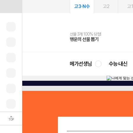
고3·N수
고2
고
선물 3개 100% 당첨!
선물 100% 증정!
여름방학 스터디 캐시백
2027 러셀 단과
스마트러닝앱
메가패스
메가패스 수강생 무료혜택!
사회공헌 캠페인
행운의 선물 뽑기
메가스터디 X 올리브
메가런 썸머스쿨
강사 공개선발
설문 EVENT
3일 무료 체험권
메가클럽 멤버십
희망이룸 메가나눔
영
메가선생님
수능·내신
TOP