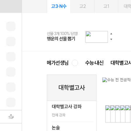
고3·N수
고2
고1
대
선물 3개 100% 당첨!
선물 100% 증정!
여름방학 스터디 캐시백
2027 러셀 단과
스마트러닝앱
메가패스
메가패스 수강생 무료혜택!
사회공헌 캠페인
행운의 선물 뽑기
메가스터디 X 올리브
메가런 썸머스쿨
강사 공개선발
설문 EVENT
3일 무료 체험권
메가클럽 멤버십
희망이룸 메가나눔
영
메가선생님
수능·내신
대학별고
대학별고사
대학별고사 강좌
전체 강좌
TOP
논술