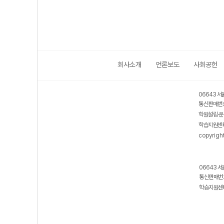
회사소개
언론보도
사회공헌
06643 서
통신판매번호
학원설립·운
학습지원센터
copyrigh
06643 서
통신판매번호
학습지원센터