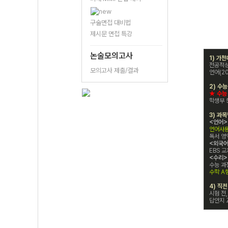
구술면접 대비법
제시문 면접 특강
논술모의고사
1) 가
전공적성
모의고사 제출/결과
언어(20
2) 수
★ 수능
학생부 
3) 과
<언어>
언어사용
독서 영
<외국어
EBS 
<수리>
수능 과
수학 A
4) 직
시험 전,
답안지 