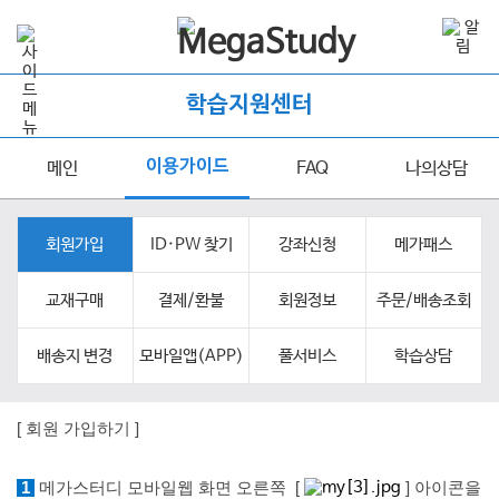
학습지원센터
이용가이드
메인
FAQ
나의상담
회원가입
ID·PW 찾기
강좌신청
메가패스
교재구매
결제/환불
회원정보
주문/배송조회
배송지 변경
모바일앱(APP)
풀서비스
학습상담
[ 회원 가입하
기 ]
1
메가스터디 모바일웹 화면 오른쪽 [
] 아이콘을