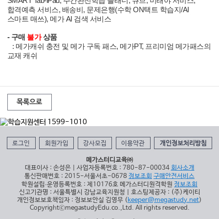
SMART Tab-iPad, 주간완전학습 플래너, 큐브, 미래야 서비스,
합격예측 서비스,
배송비, 문제은행(수학 ON택트 학습지/AI
스마트 매쓰), 메가 AI 검색 서비스
- 구매
불가
상품
:
메가캐쉬 충전 및 메가 구독 패스, 메가PT, 프리미엄 메가패스의
교재 캐쉬
목록으로
로그인
회원가입
강사모집
이용약관
개인정보처리방침
메가스터디교육㈜
대표이사 : 손성은 | 사업자등록번호 : 780-87-00034
회사소개
통신판매번호 : 2015-서울서초-0678
정보조회
구매안전서비스
학원설립∙운영등록번호 : 제10176호 메가스터디원격학원
정보조회
신고기관명 : 서울특별시 강남교육지원청 | 호스팅제공자 : (주)케이티
개인정보보호책임자 : 정보보안실 김영무 (
keeper@megastudy.net
)
CopyrightⓒmegastudyEdu.co.,Ltd. All rights reserved.