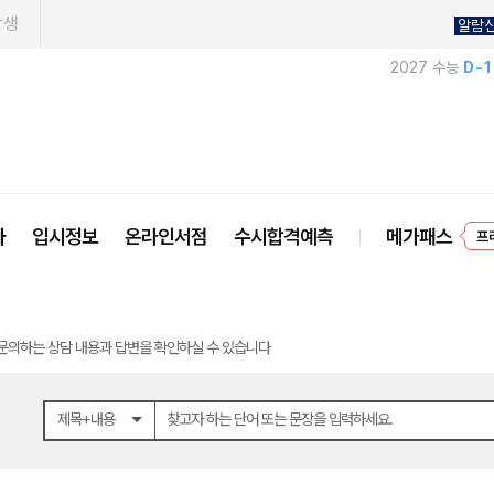
학생
알람
2027 수능
D-
사
입시정보
온라인서점
수시합격예측
메가패스
프
문의하는 상담 내용과 답변을 확인하실 수 있습니다
제목+내용
찾고자 하는 단어 또는 문장을 입력하세요.