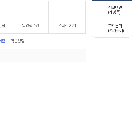
정보변경
(개명등)
환불
동영상수강
스마트기기
교재문의
(추가구매)
서점
학습상담