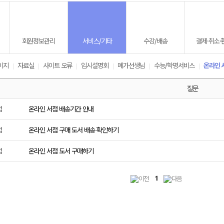
회원정보관리
서비스/기타
수강/배송
결제·취소·
이지
자료실
사이트 오류
입시설명회
메가선생님
수능/학평서비스
온라인 
메가스터디
질문
점
온라인 서점 배송기간 안내
점
온라인 서점 구매 도서 배송 확인하기
점
온라인 서점 도서 구매하기
1