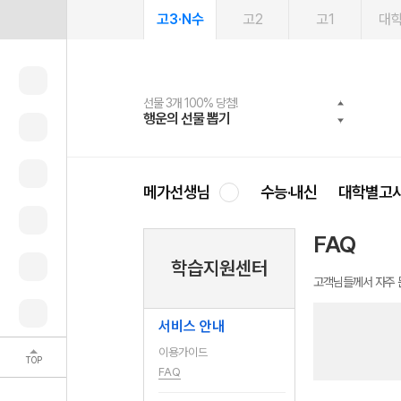
고3·N수
고2
고1
대
선물 3개 100% 당첨!
선물 100% 증정!
여름방학 스터디 캐시백
2027 러셀 단과
스마트러닝앱
메가패스
메가패스 수강생 무료혜택!
사회공헌 캠페인
행운의 선물 뽑기
메가스터디 X 올리브
메가런 썸머스쿨
강사 공개선발
설문 EVENT
3일 무료 체험권
메가클럽 멤버십
희망이룸 메가나눔
영
메가선생님
수능·내신
대학별고
FAQ
학습지원센터
고객님들께서 자주 
서비스 안내
이용가이드
TOP
FAQ