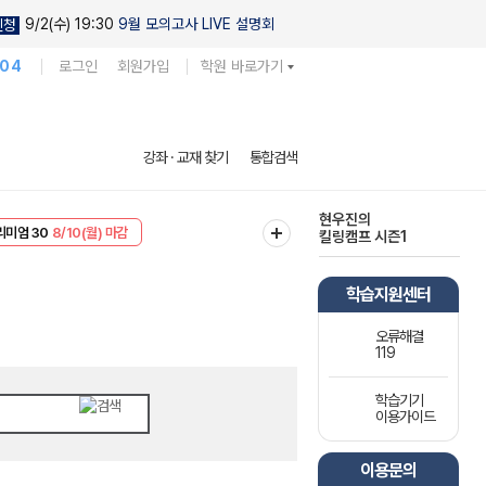
9/2(수) 19:30
9월 모의고사 LIVE 설명회
신청
104
로그인
회원가입
학원 바로가기
다채로운 난도
강좌 · 교재 찾기
통합검색
실전 모의고사
EVENT
8/10(월) 마감
현우진의
리미엄 30
8/10(월) 마감
킬링캠프 시즌1
학습지원센터
오류해결
119
학습기기
이용가이드
이용문의