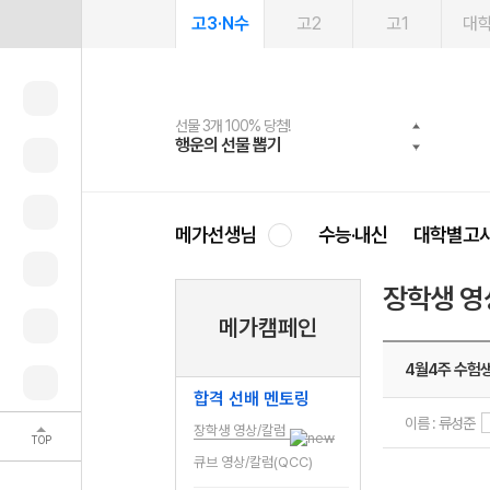
고3·N수
고2
고1
대
선물 3개 100% 당첨!
선물 100% 증정!
2027 러셀 단과
스마트러닝앱
메가패스
메가패스 수강생 무료혜택!
사회공헌 캠페인
행운의 선물 뽑기
메가스터디 X 올리브
강사 공개선발
설문 EVENT
3일 무료 체험권
메가클럽 멤버십
희망이룸 메가나눔
영
메가선생님
수능·내신
대학별고
장학생 영
메가캠페인
4월4주 수험
합격 선배 멘토링
이름 : 류성준
장학생 영상/칼럼
TOP
큐브 영상/칼럼(QCC)