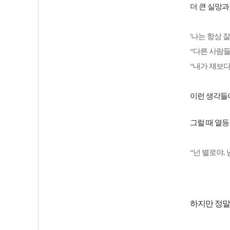
더 큰 실망과
'나는 항상 
“다른 사람들
“내가 쟤보다
이런 생각들
그럴 때 열
“넌 별로야.
하지만 정말