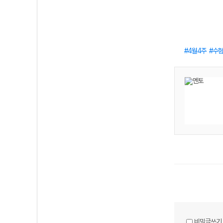
4월4주
수
비밀글쓰기