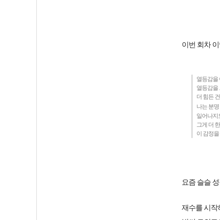
이번 회차 이
열등감을 
열등감을 
더 힘든 
나는 분명
일어나지도
그게 더 
이 감정을
요즘 슬슬 성
재수를 시작