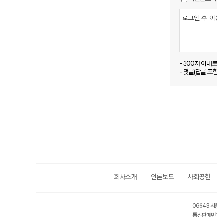
- 300자 이내
- 댓글(답글 포
회사소개
언론보도
사회공헌
06643 서
통신판매번호