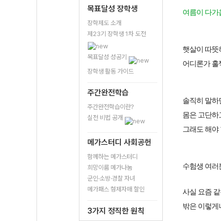
목표달성 장학생
여름이 다가
장학제도 소개
제23기 장학생 1차 도전
햇살이 따뜻
목표달성 성공기
어디론가 훌쩍
장학생 활동 가이드
주간완전학습
솔직히 말하
주간완전학습이란?
몸은 고단하
실천 비법 공개
그래도 해야
메가스터디 사회공헌
함께하는 메가스터디
수험생 여러
희망이룸 메가나눔
군인·소방·경찰 자녀
메가패스 형제자매 할인
사실 요즘 같
밖은 이렇게
3가지 정직한 원칙