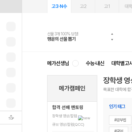
고3·N수
고2
고1
대
선물 3개 100% 당첨!
선물 100% 증정!
여름방학 스터디 캐시백
2027 러셀 단과
스마트러닝앱
메가패스
메가패스 수강생 무료혜택!
사회공헌 캠페인
행운의 선물 뽑기
메가스터디 X 올리브
메가런 썸머스쿨
강사 공개선발
설문 EVENT
3일 무료 체험권
메가클럽 멤버십
희망이룸 메가나눔
영
메가선생님
수능·내신
대학별고
장학생 영
메가캠페인
목표한 대학에 합
인기 태그
합격 선배 멘토링
장학생 영상/칼럼
TOP
#공부법
큐브 영상/칼럼(QCC)
#국어