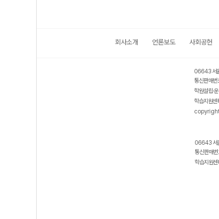
회사소개
언론보도
사회공헌
06643 서
통신판매번호
학원설립·운
학습지원센터
copyrigh
06643 서
통신판매번호
학습지원센터