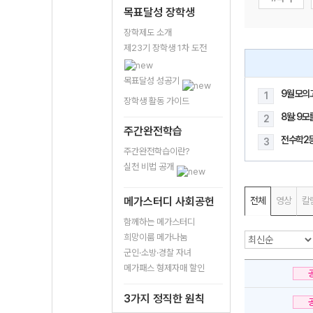
목표달성 장학생
장학제도 소개
제23기 장학생 1차 도전
목표달성 성공기
9월 모의
1
장학생 활동 가이드
8월: 9
2
주간완전학습
전수학2
3
주간완전학습이란?
실천 비법 공개
메가스터디 사회공헌
전체
영상
칼
함께하는 메가스터디
희망이룸 메가나눔
군인·소방·경찰 자녀
메가패스 형제자매 할인
3가지 정직한 원칙