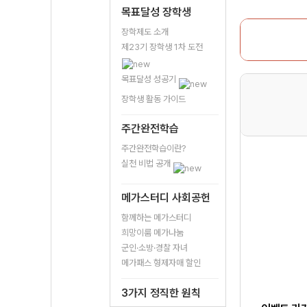
목표달성 장학생
장학제도 소개
제23기 장학생 1차 도전
목표달성 성공기
장학생 활동 가이드
주간완전학습
주간완전학습이란?
실천 비법 공개
메가스터디 사회공헌
함께하는 메가스터디
희망이룸 메가나눔
군인·소방·경찰 자녀
메가패스 형제자매 할인
3가지 정직한 원칙