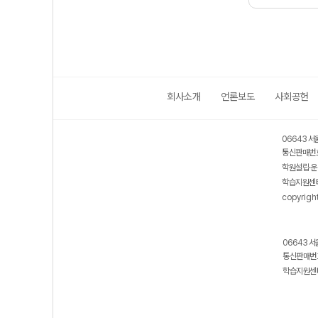
회사소개
언론보도
사회공헌
06643 서
통신판매번호
학원설립·운
학습지원센터
copyrigh
06643 서
통신판매번호
학습지원센터