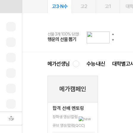
고3·N수
고2
고1
대
선물 3개 100% 당첨!
선물 100% 증정!
여름방학 스터디 캐시백
2027 러셀 단과
스마트러닝앱
메가패스
메가패스 수강생 무료혜택!
사회공헌 캠페인
행운의 선물 뽑기
메가스터디 X 올리브
메가런 썸머스쿨
강사 공개선발
설문 EVENT
3일 무료 체험권
메가클럽 멤버십
희망이룸 메가나눔
영
메가선생님
수능·내신
대학별고
메가캠페인
합격 선배 멘토링
장학생 영상/칼럼
TOP
큐브 영상/칼럼(QCC)