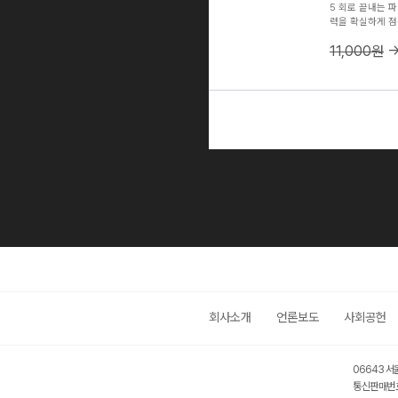
5 회로 끝내는 
력을 확실하게 점
구성의 FULL 
11,000원
한 상세한 해설로
실제 수능과 동일
회사소개
언론보도
사회공헌
06643 서
통신판매번호