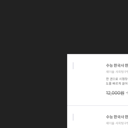
수능 한국사 한
새이솔 사회탐구팀 
한 권으로 시험장 
도를 빠르게 끌어올
요하게 출제되는 1
12,000원
▶ 최신 기출 문
는지 확인할 수 
며 실전 감각을 
석하여 핵심 내용
사를 마스터하고 
수능 한국사 한
새이솔 사회탐구팀 