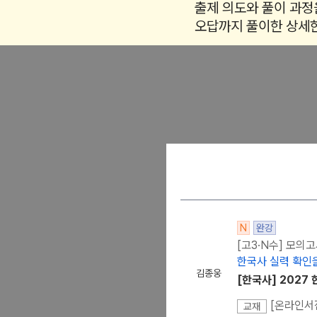
출제 의도와 풀이 과정
오답까지 풀이한 상세한
회차별 시간 안배 연습
실제 수능과 동일한 구
N
완강
[고3·N수] 모의
한국사 실력 확인을
김종웅
[한국사] 2027
[온라인서점
교재