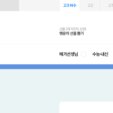
고3·N수
고2
고
선물 3개 100% 당첨!
선물 100% 증정!
2027 러셀 단과
스마트러닝앱
메가패스
메가패스 수강생 무료혜택!
사회공헌 캠페인
행운의 선물 뽑기
메가스터디 X 올리브
강사 공개선발
설문 EVENT
3일 무료 체험권
메가클럽 멤버십
희망이룸 메가나눔
영
메가선생님
수능·내신