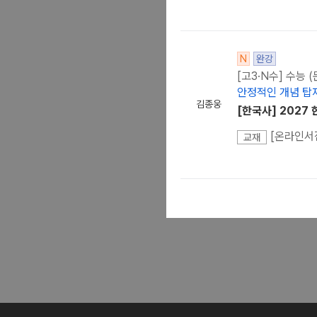
N
완강
[고3·N수] 수능 
안정적인 개념 탑
김종웅
[한국사] 2027 
[온라인서점
교재