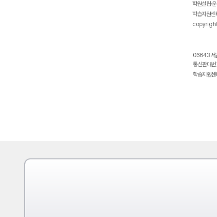
학원설립·운
학습지원센터
copyrigh
06643 서
통신판매번호
학습지원센터