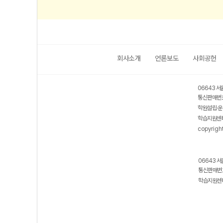
회사소개
언론보도
사회공헌
06643 서
통신판매번호
학원설립·운
학습지원센터
copyrigh
06643 서
통신판매번호
학습지원센터