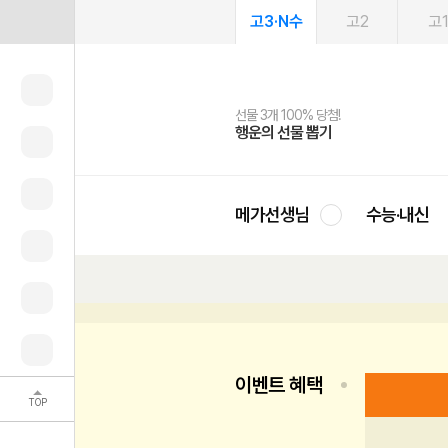
고3·N수
고2
고
선물 3개 100% 당첨!
선물 100% 증정!
여름방학 스터디 캐시백
2027 러셀 단과
스마트러닝앱
메가패스
메가패스 수강생 무료혜택!
사회공헌 캠페인
행운의 선물 뽑기
메가스터디 X 올리브
메가런 썸머스쿨
강사 공개선발
설문 EVENT
3일 무료 체험권
메가클럽 멤버십
희망이룸 메가나눔
영
메가선생님
수능·내신
이벤트 혜택
TOP