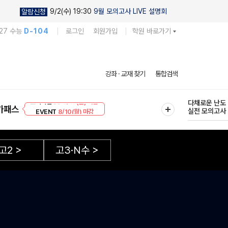
9/2(수) 19:30
9월 모의고사 LIVE 설명회
알람신청
27 수능
D-104
로그인
회원가입
학원 바로가기
현우진의
강좌 · 교재 찾기
통합검색
킬링캠프 시즌
프리미엄 30
8/10(월) 마감
다채로운 난도
가패스
EVENT
8/10(월) 마감
실전 모의고사
고2
>
고3·N수
>