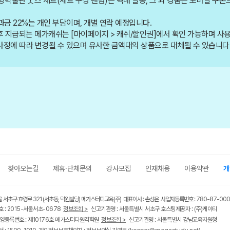
중앙박물관 굿즈 세트(세트 구성 랜덤)는 택배 발송, 그 외 경품은 모바일 
금 22%는 개인 부담이며, 개별 연락 예정입니다.
 후 지급되는 메가캐쉬는 [마이페이지 > 캐쉬/할인권]에서 확인 가능하며 사용
사정에 따라 변경될 수 있으며 유사한 금액대의 상품으로 대체될 수 있습니다
찾아오는길
제휴·단체문의
강사모집
인재채용
이용약관
개
울 서초구 효령로 321 (서초동, 덕원빌딩) 메가스터디교육(주) 대표이사 : 손성은 사업자등록번호 : 780-87-00
 : 2015-서울서초-0678
정보조회 >
신고기관명 : 서울특별시 서초구 호스팅제공자 : (주)케이티
영등록번호 : 제10176호 메가스터디원격학원
정보조회 >
신고기관명 : 서울특별시 강남교육지원청