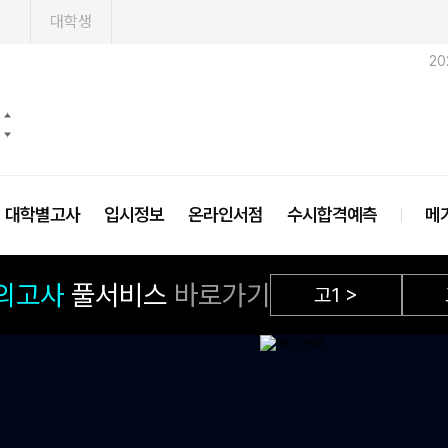
1
대학생
20
대학별고사
입시정보
온라인서점
수시합격예측
메
모의고사
풀서비스
바로가기
고1
>