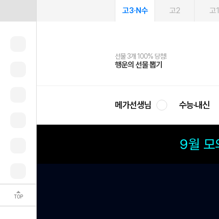
고3·N수
고2
고
선물 3개 100% 당첨!
선물 100% 증정!
여름방학 스터디 캐시백
2027 러셀 단과
스마트러닝앱
메가패스
메가패스 수강생 무료혜택!
사회공헌 캠페인
행운의 선물 뽑기
메가스터디 X 올리브
메가런 썸머스쿨
강사 공개선발
설문 EVENT
3일 무료 체험권
메가클럽 멤버십
희망이룸 메가나눔
영
메가선생님
수능·내신
9월 
TOP