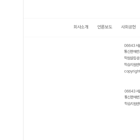
회사소개
언론보도
사회공헌
06643 서
통신판매번호
학원설립·운
학습지원센터
copyrigh
06643 서
통신판매번호
학습지원센터