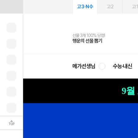
고3·N수
고2
고
선물 3개 100% 당첨!
선물 100% 증정!
여름방학 스터디 캐시백
2027 러셀 단과
스마트러닝앱
메가패스
메가패스 수강생 무료혜택!
사회공헌 캠페인
행운의 선물 뽑기
메가스터디 X 올리브
메가런 썸머스쿨
강사 공개선발
설문 EVENT
3일 무료 체험권
메가클럽 멤버십
희망이룸 메가나눔
영
메가선생님
수능·내신
9월
TOP